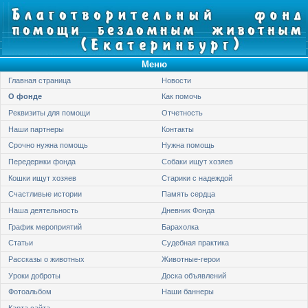
Меню
Главная страница
Новости
О фонде
Как помочь
Реквизиты для помощи
Отчетность
Наши партнеры
Контакты
Срочно нужна помощь
Нужна помощь
Передержки фонда
Собаки ищут хозяев
Кошки ищут хозяев
Старики с надеждой
Счастливые истории
Память сердца
Наша деятельность
Дневник Фонда
График мероприятий
Барахолка
Статьи
Судебная практика
Рассказы о животных
Животные-герои
Уроки доброты
Доска объявлений
Фотоальбом
Наши баннеры
Карта сайта