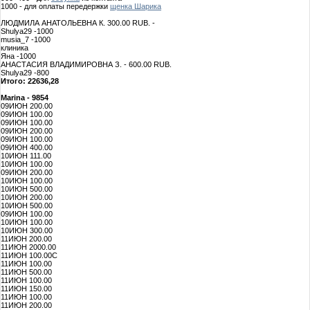
1000 - для оплаты передержки
щенка Шарика
ЛЮДМИЛА АНАТОЛЬЕВНА К. 300.00 RUB. -
Shulya29 -1000
musia_7 -1000
клиника
Яна -1000
АНАСТАСИЯ ВЛАДИМИРОВНА З. - 600.00 RUB.
Shulya29 -800
Итого: 22636,28
Marina - 9854
09ИЮН 200.00
09ИЮН 100.00
09ИЮН 100.00
09ИЮН 200.00
09ИЮН 100.00
09ИЮН 400.00
10ИЮН 111.00
10ИЮН 100.00
09ИЮН 200.00
10ИЮН 100.00
10ИЮН 500.00
10ИЮН 200.00
10ИЮН 500.00
09ИЮН 100.00
10ИЮН 100.00
10ИЮН 300.00
11ИЮН 200.00
11ИЮН 2000.00
11ИЮН 100.00C
11ИЮН 100.00
11ИЮН 500.00
11ИЮН 100.00
11ИЮН 150.00
11ИЮН 100.00
11ИЮН 200.00