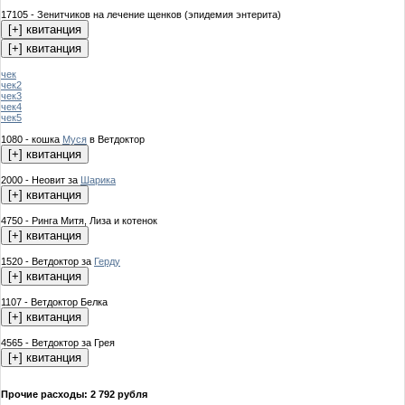
17105 - Зенитчиков на лечение щенков (эпидемия энтерита)
чек
чек2
чек3
чек4
чек5
1080 - кошка
Муся
в Ветдоктор
2000 - Неовит за
Шарика
4750 - Ринга Митя, Лиза и котенок
1520 - Ветдоктор за
Герду
1107 - Ветдоктор Белка
4565 - Ветдоктор за Грея
Прочие расходы: 2 792 рубля