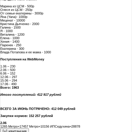
Марина из ЦСМ - 500р
Олеся из ЦСМ - 250р
От семьи екатерины - 3000р
Яна (Yana)- 1000р
Меценат - 10000
Кристина Дьяченко - 2000
Галина - 1500
Я - 1000
Виталина - 1200
Елена - 1000
Хения - 1400
Паренек - 250
Екатерина - 300
Влада Потапова и ее мама - 1000
Поступления на WebMoney
1.06 – 230
2.06 – 500
6.06 – 152
12.06 – 297
15.06 – 294
17.06 - 490
Всего: 1963
Итого поступлений: 412 917 рублей
ВСЕГО ЗА ИЮНЬ ПОТРАЧЕНО: 412 049 рублей
Закупки кормов: 152 257 рублей
2.06
1265 Метро+17457 Метро+10156 ИПСедухина=28878