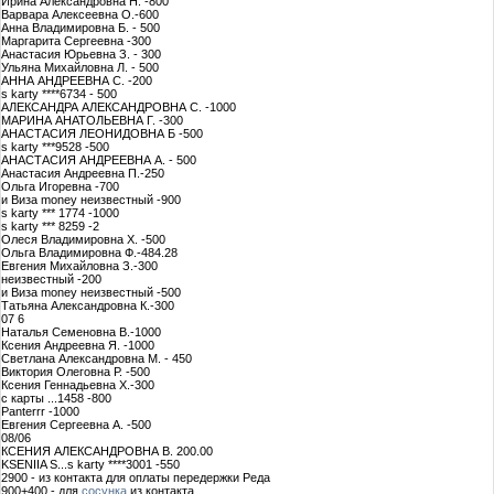
Ирина Александровна Н. -800
Варвара Алексеевна О.-600
Анна Владимировна Б. - 500
Маргарита Сергеевна -300
Анастасия Юрьевна З. - 300
Ульяна Михайловна Л. - 500
АННА АНДРЕЕВНА С. -200
s karty ****6734 - 500
АЛЕКСАНДРА АЛЕКСАНДРОВНА С. -1000
МАРИНА АНАТОЛЬЕВНА Г. -300
АНАСТАСИЯ ЛЕОНИДОВНА Б -500
s karty ***9528 -500
АНАСТАСИЯ АНДРЕЕВНА А. - 500
Анастасия Андреевна П.-250
Ольга Игоревна -700
и Виза money неизвестный -900
s karty *** 1774 -1000
s karty *** 8259 -2
Олеся Владимировна Х. -500
Ольга Владимировна Ф.-484.28
Евгения Михайловна З.-300
неизвестный -200
и Виза money неизвестный -500
Татьяна Александровна К.-300
07 6
Наталья Семеновна В.-1000
Ксения Андреевна Я. -1000
Светлана Александровна М. - 450
Виктория Олеговна Р. -500
Ксения Геннадьевна Х.-300
с карты ...1458 -800
Panterrr -1000
Евгения Сергеевна А. -500
08/06
КСЕНИЯ АЛЕКСАНДРОВНА В. 200.00
KSENIIA S...s karty ****3001 -550
2900 - из контакта для оплаты передержки Реда
900+400 - для
сосунка
из контакта