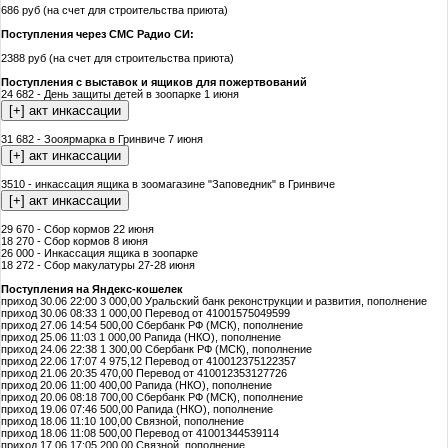
686 руб (на счет для строительства приюта)
Поступления через СМС Радио СИ:
2388 руб (на счет для строительства приюта)
Поступления с выставок и ящиков для пожертвований
24 682 - День защиты детей в зоопарке 1 июня
31 682 - Зооярмарка в Гринвиче 7 июня
3510 - инкассация ящика в зоомагазине "Заповедник" в Гринвиче
29 670 - Сбор кормов 22 июня
18 270 - Сбор кормов 8 июня
26 000 - Инкассация ящика в зоопарке
18 272 - Сбор макулатуры 27-28 июня
Поступления на Яндекс-кошелек
приход 30.06 22:00 3 000,00 Уральский банк реконструкции и развития, пополнение
приход 30.06 08:33 1 000,00 Перевод от 41001575049599
приход 27.06 14:54 500,00 Сбербанк РФ (МСК), пополнение
приход 25.06 11:03 1 000,00 Рапида (НКО), пополнение
приход 24.06 22:38 1 300,00 Сбербанк РФ (МСК), пополнение
приход 22.06 17:07 4 975,12 Перевод от 410012375122357
приход 21.06 20:35 470,00 Перевод от 410012353127726
приход 20.06 11:00 400,00 Рапида (НКО), пополнение
приход 20.06 08:18 700,00 Сбербанк РФ (МСК), пополнение
приход 19.06 07:46 500,00 Рапида (НКО), пополнение
приход 18.06 11:10 100,00 Связной, пополнение
приход 18.06 11:08 500,00 Перевод от 41001344539114
приход 17.06 17:05 200,00 Связной, пополнение