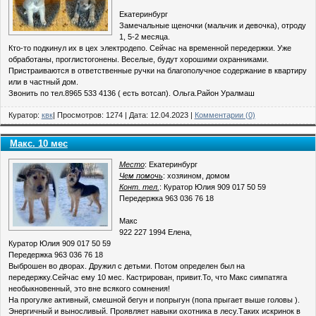
Екатеринбург
Замечальные щеночки (мальчик и девочка), отроду
1, 5-2 месяца.
Кто-то подкинул их в цех электродепо. Сейчас на временной передержки. Уже
обработаны, проглистогонены. Веселые, будут хорошими охранниками.
Пристраиваются в ответственные ручки на благополучное содержание в квартиру
или в частный дом.
Звонить по тел.8965 533 4136 ( есть вотсап). Ольга.Район Уралмаш
Куратор:
квк
| Просмотров: 1274 | Дата:
12.04.2023
|
Комментарии (0)
Макс. 10 мес
Место
: Екатеринбург
Чем помочь
: хозяином, домом
Конт. тел.
: Куратор Юлия 909 017 50 59
Передержка 963 036 76 18
Макс
922 227 1994 Елена,
Куратор Юлия 909 017 50 59
Передержка 963 036 76 18
Выброшен во дворах. Дружил с детьми. Потом определен был на
передержку.Сейчас ему 10 мес. Кастрирован, привит.То, что Макс симпатяга
необыкновенный, это вне всякого сомнения!
На прогулке активный, смешной бегун и попрыгун (попа прыгает выше головы ).
Энергичный и выносливый. Проявляет навыки охотника в лесу.Таких искринок в