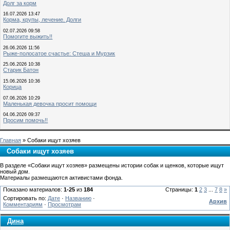
Долг за корм
16.07.2026 13:47
Корма, крупы, лечение. Долги
02.07.2026 09:58
Помогите выжить!!
26.06.2026 11:56
Рыже-полосатое счастье: Стеша и Мурзик
25.06.2026 10:38
Старик Батон
15.06.2026 10:36
Корица
07.06.2026 10:29
Маленькая девочка просит помощи
04.06.2026 09:37
Просим помочь!!
Главная
» Собаки ищут хозяев
Собаки ищут хозяев
В разделе «Собаки ищут хозяев» размещены истории собак и щенков, которые ищут
новый дом.
Материалы размещаются активистами фонда.
Показано материалов:
1-25
из
184
Страницы:
1
2
3
...
7
8
»
Сортировать по:
Дате
·
Названию
·
Архив
Комментариям
·
Просмотрам
Дина