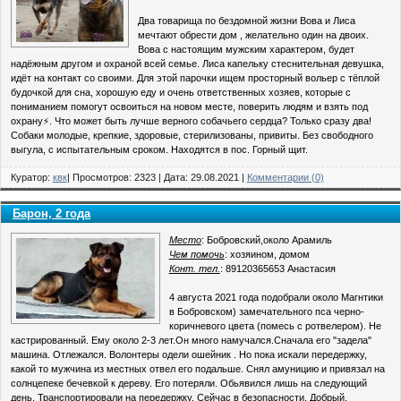
Два товарища по бездомной жизни Вова и Лиса
мечтают обрести дом , желательно один на двоих.
Вова с настоящим мужским характером, будет
надёжным другом и охраной всей семье. Лиса капельку стеснительная девушка,
идёт на контакт со своими. Для этой парочки ищем просторный вольер с тёплой
будочкой для сна, хорошую еду и очень ответственных хозяев, которые с
пониманием помогут освоиться на новом месте, поверить людям и взять под
охрану⚡. Что может быть лучше верного собачьего сердца? Только сразу два!
Собаки молодые, крепкие, здоровые, стерилизованы, привиты. Без свободного
выгула, с испытательным сроком. Находятся в пос. Горный щит.
Куратор:
квк
| Просмотров: 2323 | Дата:
29.08.2021
|
Комментарии (0)
Барон, 2 года
Место
: Бобровский,около Арамиль
Чем помочь
: хозяином, домом
Конт. тел.
: 89120365653 Анастасия
4 августа 2021 года подобрали около Магнтики
в Бобровском) замечательного пса черно-
коричневого цвета (помесь с ротвелером). Не
кастрированный. Ему около 2-3 лет.Он много намучался.Сначала его "задела"
машина. Отлежался. Волонтеры одели ошейник . Но пока искали передержку,
какой то мужчина из местных отвел его подальше. Снял амуницию и привязал на
солнцепеке бечевкой к дереву. Его потеряли. Обьявился лишь на следующий
день. Транспортировали на передержку. Сейчас в безопасности. Добрый,