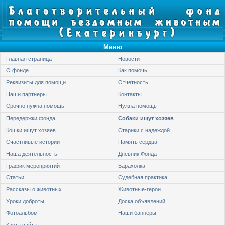
Меню
Главная страница
Новости
О фонде
Как помочь
Реквизиты для помощи
Отчетность
Наши партнеры
Контакты
Срочно нужна помощь
Нужна помощь
Передержки фонда
Собаки ищут хозяев
Кошки ищут хозяев
Старики с надеждой
Счастливые истории
Память сердца
Наша деятельность
Дневник Фонда
График мероприятий
Барахолка
Статьи
Судебная практика
Рассказы о животных
Животные-герои
Уроки доброты
Доска объявлений
Фотоальбом
Наши баннеры
Карта сайта