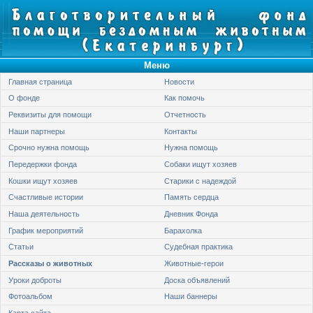
Меню
Главная страница
Новости
О фонде
Как помочь
Реквизиты для помощи
Отчетность
Наши партнеры
Контакты
Срочно нужна помощь
Нужна помощь
Передержки фонда
Собаки ищут хозяев
Кошки ищут хозяев
Старики с надеждой
Счастливые истории
Память сердца
Наша деятельность
Дневник Фонда
График мероприятий
Барахолка
Статьи
Судебная практика
Рассказы о животных
Животные-герои
Уроки доброты
Доска объявлений
Фотоальбом
Наши баннеры
Карта сайта