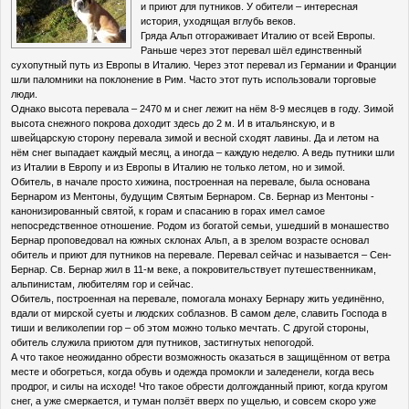
и приют для путников. У обители – интересная
история, уходящая вглубь веков.
Гряда Альп отгораживает Италию от всей Европы.
Раньше через этот перевал шёл единственный
сухопутный путь из Европы в Италию. Через этот перевал из Германии и Франции
шли паломники на поклонение в Рим. Часто этот путь использовали торговые
люди.
Однако высота перевала – 2470 м и снег лежит на нём 8-9 месяцев в году. Зимой
высота снежного покрова доходит здесь до 2 м. И в итальянскую, и в
швейцарскую сторону перевала зимой и весной сходят лавины. Да и летом на
нём снег выпадает каждый месяц, а иногда – каждую неделю. А ведь путники шли
из Италии в Европу и из Европы в Италию не только летом, но и зимой.
Обитель, в начале просто хижина, построенная на перевале, была основана
Бернаром из Ментоны, будущим Святым Бернаром. Св. Бернар из Ментоны -
канонизированный святой, к горам и спасанию в горах имел самое
непосредственное отношение. Родом из богатой семьи, ушедший в монашество
Бернар проповедовал на южных склонах Альп, а в зрелом возрасте основал
обитель и приют для путников на перевале. Перевал сейчас и называется – Сен-
Бернар. Св. Бернар жил в 11-м веке, а покровительствует путешественникам,
альпинистам, любителям гор и сейчас.
Обитель, построенная на перевале, помогала монаху Бернару жить уединённо,
вдали от мирской суеты и людских соблазнов. В самом деле, славить Господа в
тиши и великолепии гор – об этом можно только мечтать. С другой стороны,
обитель служила приютом для путников, застигнутых непогодой.
А что такое неожиданно обрести возможность оказаться в защищённом от ветра
месте и обогреться, когда обувь и одежда промокли и заледенели, когда весь
продрог, и силы на исходе! Что такое обрести долгожданный приют, когда кругом
снег, а уже смеркается, и туман ползёт вверх по ущелью, и совсем скоро уже