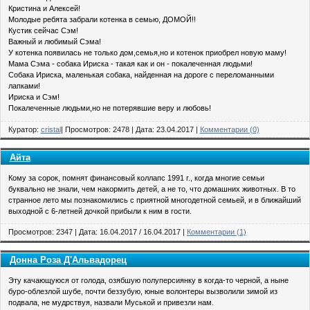
Кристина и Алексей!
Молодые ребята забрали котенка в семью, ДОМОЙ!!
Кустик сейчас Сэм!
Важный и любимый Сэма!
У котенка появилась не только дом,семья,но и котенок приобрел новую маму!
Мама Сэма - собака Ириска - такая как и он - покалеченная людьми!
Собака Ириска, маленькая собака, найденная на дороге с переломанными
лапками!
Ириска и Сэм!
Покалеченные людьми,но не потерявшие веру и любовь!
Куратор:
cristal
| Просмотров: 2478 | Дата:
23.04.2017
|
Комментарии (0)
Айта
Кому за сорок, помнят финансовый коллапс 1991 г., когда многие семьи
буквально не знали, чем накормить детей, а не то, что домашних животных. В то
странное лето мы познакомились с приятной многодетной семьей, и в ближайший
выходной с 6-летней дочкой прибыли к ним в гости.
Просмотров: 2347 | Дата:
16.04.2017
/
16.04.2017
|
Комментарии (1)
Донна Роза Д'Альвадорец
Эту качающуюся от голода, озябшую полуперсиянку в когда-то черной, а ныне
буро-облезлой шубе, почти беззубую, юные волонтеры вызволили зимой из
подвала, не мудрствуя, назвали Муськой и привезли нам.