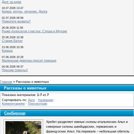
Долг за корм
16.07.2026 13:47
Корма, крупы, лечение. Долги
02.07.2026 09:58
Помогите выжить!!
26.06.2026 11:56
Рыже-полосатое счастье: Стеша и Мурзик
25.06.2026 10:38
Старик Батон
15.06.2026 10:36
Корица
07.06.2026 10:29
Маленькая девочка просит помощи
04.06.2026 09:37
Просим помочь!!
Главная
» Рассказы о животных
Рассказы о животных
Показано материалов:
1-7
из
7
Сортировать по:
Дате
·
Названию
·
Комментариям
·
Просмотрам
СенБернар
Хребет разделяет южные склоны итальянских Альп и
северные склоны швейцарских, германских и
французских Альп. На перевале – небольшая обитель