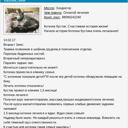
Место
: Зоодоктор
Чем помочь
: Оплатой лечения
Конт. тел.
: 88090242240
Котенок Кустик. Счастливая история жизни!
Начало истории Котенка Кустика очень печальное!
14.02.17
Возраст 2мес.
Травма позвонков в шейном,грудном,в поясничном отделах.
Перелом бедренных костей.
Вторичный гиперпаратиреоз.
Паралич задних лап.
Мочиться самостоятельно не может!
Котенка принесла в клинику семья.
"С котенком поиграли дети!!!"И после игр детей котенка обнаружили лежащим на
боку.
Лечить котенка отказались!
Кустик провел в клинике 1,5 месяца!
Котенок лечился:
Получил курс магнитотерапии, массажа,прошел медикаментозное лечение.
После курса магнитотерапии появились первые слабые движения задними
лапками!
1.5 месяца котенок лечился и ждал. Ждал свою семью!
Надежд было мало. Не каждый решиться взять в семью инвалида. Взвалить на
себя тяжелый груз ответственности.
К счастью для котенка такая семья нашлась.!