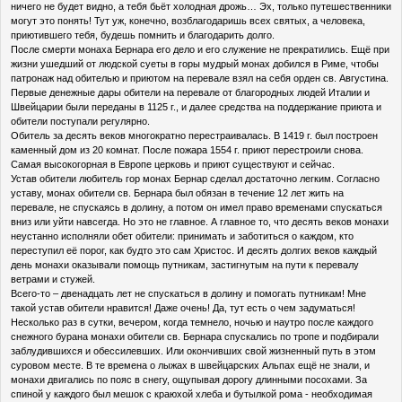
ничего не будет видно, а тебя бьёт холодная дрожь… Эх, только путешественники
могут это понять! Тут уж, конечно, возблагодаришь всех святых, а человека,
приютившего тебя, будешь помнить и благодарить долго.
После смерти монаха Бернара его дело и его служение не прекратились. Ещё при
жизни ушедший от людской суеты в горы мудрый монах добился в Риме, чтобы
патронаж над обителью и приютом на перевале взял на себя орден св. Августина.
Первые денежные дары обители на перевале от благородных людей Италии и
Швейцарии были переданы в 1125 г., и далее средства на поддержание приюта и
обители поступали регулярно.
Обитель за десять веков многократно перестраивалась. В 1419 г. был построен
каменный дом из 20 комнат. После пожара 1554 г. приют перестроили снова.
Самая высокогорная в Европе церковь и приют существуют и сейчас.
Устав обители любитель гор монах Бернар сделал достаточно легким. Согласно
уставу, монах обители св. Бернара был обязан в течение 12 лет жить на
перевале, не спускаясь в долину, а потом он имел право временами спускаться
вниз или уйти навсегда. Но это не главное. А главное то, что десять веков монахи
неустанно исполняли обет обители: принимать и заботиться о каждом, кто
переступил её порог, как будто это сам Христос. И десять долгих веков каждый
день монахи оказывали помощь путникам, застигнутым на пути к перевалу
ветрами и стужей.
Всего-то – двенадцать лет не спускаться в долину и помогать путникам! Мне
такой устав обители нравится! Даже очень! Да, тут есть о чем задуматься!
Несколько раз в сутки, вечером, когда темнело, ночью и наутро после каждого
снежного бурана монахи обители св. Бернара спускались по тропе и подбирали
заблудившихся и обессилевших. Или окончивших свой жизненный путь в этом
суровом месте. В те времена о лыжах в швейцарских Альпах ещё не знали, и
монахи двигались по пояс в снегу, ощупывая дорогу длинными посохами. За
спиной у каждого был мешок с краюхой хлеба и бутылкой рома - необходимая