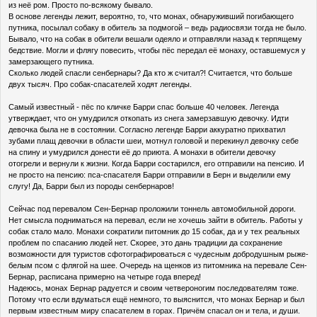
из неё ром. Просто по-всякому бывало.
В основе легенды лежит, вероятно, то, что монах, обнаруживший погибающего
путника, посылал собаку в обитель за подмогой – ведь радиосвязи тогда не было.
Бывало, что на собак в обители вешали одеяло и отправляли назад к терпящему
бедствие. Могли и флягу повесить, чтобы пёс передал её монаху, оставшемуся у
замерзающего путника.
Сколько людей спасли сенбернары? Да кто ж считал?! Считается, что больше
двух тысяч. Про собак-спасателей ходят легенды.
Самый известный - пёс по кличке Барри спас больше 40 человек. Легенда
утверждает, что он умудрился откопать из снега замерзавшую девочку. Идти
девочка была не в состоянии. Согласно легенде Барри аккуратно прихватил
зубами плащ девочки в области шеи, мотнул головой и перекинул девочку себе
на спину и умудрился донести её до приюта. А монахи в обители девочку
отогрели и вернули к жизни. Когда Барри состарился, его отправили на пенсию. И
не просто на пенсию: пса-спасателя Барри отправили в Берн и выделили ему
слугу! Да, Барри был из породы сенбернаров!
Сейчас под перевалом Сен-Бернар проложили тоннель автомобильной дороги.
Нет смысла подниматься на перевал, если не хочешь зайти в обитель. Работы у
собак стало мало. Монахи сократили питомник до 15 собак, да и у тех реальных
проблем по спасанию людей нет. Скорее, это дань традиции да сохранение
возможности для туристов сфотографироваться с чудесным добродушным рыже-
белым псом с флягой на шее. Очередь на щенков из питомника на перевале Сен-
Бернар, расписана примерно на четыре года вперед!
Надеюсь, монах Бернар радуется и своим четвероногим последователям тоже.
Потому что если вдуматься ещё немного, то выяснится, что монах Бернар и был
первым известным миру спасателем в горах. Причём спасал он и тела, и души.