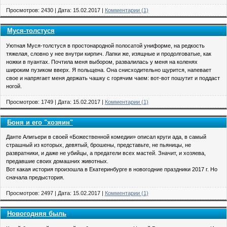
Просмотров: 2430 | Дата:
15.02.2017
|
Комментарии (1)
Муся-толстуся
Уютная Муся-толстуся в простонародной полосатой униформе, на редкость
тяжелая, словно у нее внутри кирпич. Лапки же, изящные и продолговатые, как
ножки в пуантах. Почтила меня выбором, развалилась у меня на коленях
широким пузиком вверх. Я польщена. Она снисходительно щурится, напевает
свое и напрягает меня держать чашку с горячим чаем: вот-вот пошутит и поддаст
ногой.
Просмотров: 1749 | Дата:
15.02.2017
|
Комментарии (1)
Боня и его "хозяин"
Данте Алигьери в своей «Божественной комедии» описал круги ада, в самый
страшный из которых, девятый, брошены, представьте, не пьяницы, не
развратники, и даже не убийцы, а предатели всех мастей. Значит, и хозяева,
предавшие своих домашних животных.
Вот какая история произошла в Екатеринбурге в новогодние праздники 2017 г. Но
сначала предыстория.
Просмотров: 2497 | Дата:
15.02.2017
|
Комментарии (1)
Новогодняя быль