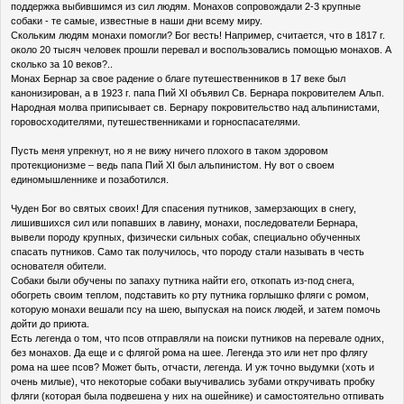
поддержка выбившимся из сил людям. Монахов сопровождали 2-3 крупные
собаки - те самые, известные в наши дни всему миру.
Скольким людям монахи помогли? Бог весть! Например, считается, что в 1817 г.
около 20 тысяч человек прошли перевал и воспользовались помощью монахов. А
сколько за 10 веков?..
Монах Бернар за свое радение о благе путешественников в 17 веке был
канонизирован, а в 1923 г. папа Пий ХI объявил Св. Бернара покровителем Альп.
Народная молва приписывает св. Бернару покровительство над альпинистами,
горовосходителями, путешественниками и горноспасателями.
Пусть меня упрекнут, но я не вижу ничего плохого в таком здоровом
протекционизме – ведь папа Пий ХI был альпинистом. Ну вот о своем
единомышленнике и позаботился.
Чуден Бог во святых своих! Для спасения путников, замерзающих в снегу,
лишившихся сил или попавших в лавину, монахи, последователи Бернара,
вывели породу крупных, физически сильных собак, специально обученных
спасать путников. Само так получилось, что породу стали называть в честь
основателя обители.
Собаки были обучены по запаху путника найти его, откопать из-под снега,
обогреть своим теплом, подставить ко рту путника горлышко фляги с ромом,
которую монахи вешали псу на шею, выпуская на поиск людей, и затем помочь
дойти до приюта.
Есть легенда о том, что псов отправляли на поиски путников на перевале одних,
без монахов. Да еще и с флягой рома на шее. Легенда это или нет про флягу
рома на шее псов? Может быть, отчасти, легенда. И уж точно выдумки (хоть и
очень милые), что некоторые собаки выучивались зубами откручивать пробку
фляги (которая была подвешена у них на ошейнике) и самостоятельно отпивать