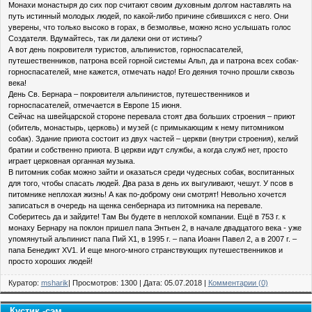
Монахи монастыря до сих пор считают своим духовным долгом наставлять на
путь истинный молодых людей, по какой-либо причине сбившихся с него. Они
уверены, что только высоко в горах, в безмолвье, можно ясно услышать голос
Создателя. Вдумайтесь, так ли далеки они от истины?
А вот день покровителя туристов, альпинистов, горноспасателей,
путешественников, патрона всей горной системы Альп, да и патрона всех собак-
горноспасателей, мне кажется, отмечать надо! Его деяния точно прошли сквозь
века!
День Св. Бернара – покровителя альпинистов, путешественников и
горноспасателей, отмечается в Европе 15 июня.
Сейчас на швейцарской стороне перевала стоят два больших строения – приют
(обитель, монастырь, церковь) и музей (с примыкающим к нему питомником
собак). Здание приюта состоит из двух частей – церкви (внутри строения), келий
братии и собственно приюта. В церкви идут службы, а когда служб нет, просто
играет церковная органная музыка.
В питомник собак можно зайти и оказаться среди чудесных собак, воспитанных
для того, чтобы спасать людей. Два раза в день их выгуливают, чешут. У псов в
питомнике неплохая жизнь! А как по-доброму они смотрят! Невольно хочется
записаться в очередь на щенка сенбернара из питомника на перевале.
Соберитесь да и зайдите! Там Вы будете в неплохой компании. Ещё в 753 г. к
монаху Бернару на поклон пришел папа Энтьен 2, в начале двадцатого века - уже
упомянутый альпинист папа Пий Х1, в 1995 г. – папа Иоанн Павел 2, а в 2007 г. –
папа Бенедикт XV1. И еще много-много странствующих путешественников и
просто хороших людей!
Куратор:
msharik
| Просмотров: 1300 | Дата:
05.07.2018
|
Комментарии (0)
Кустик -сэм