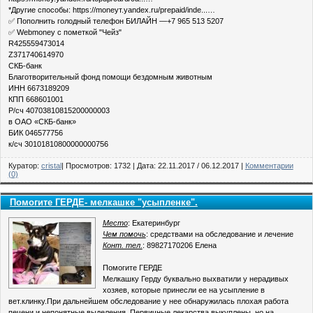
*Другие способы: https://moneyт.yandex.ru/prepaid/inde...…
✅ Пополнить голодный телефон БИЛАЙН —+7 965 513 5207
✅ Webmoney с пометкой "Чейз"
R425559473014
Z371740614970
СКБ-банк
Благотворительный фонд помощи бездомным животным
ИНН 6673189209
КПП 668601001
Р/сч 40703810815200000003
в ОАО «СКБ-банк»
БИК 046577756
к/сч 30101810800000000756
Куратор:
cristal
| Просмотров: 1732 | Дата:
22.11.2017
/
06.12.2017
|
Комментарии
(0)
Помогите ГЕРДЕ- мелкашке "усыпленке".
Место
: Екатеринбург
Чем помочь
: средствами на обследование и лечение
Конт. тел.
: 89827170206 Елена
Помогите ГЕРДЕ
Мелкашку Герду буквально выхватили у нерадивых
хозяев, которые принесли ее на усыпление в
вет.клинку.При дальнейшем обследование у нее обнаружилась плохая работа
печени и непонятные выделения. Первичные лекарства выкуплены, но на