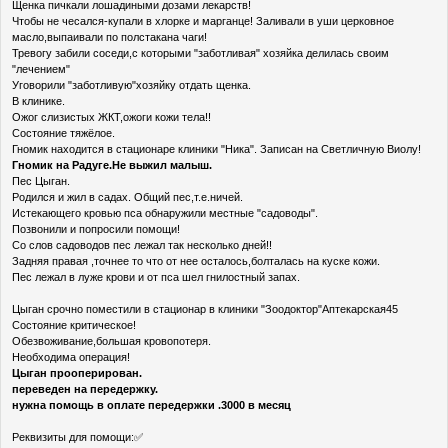
Щенка пичкали лошадиными дозами лекарств!
Чтобы не чесался-купали в хлорке и марганце! Заливали в уши церковное
масло,выпаивали по полстакана чаги!
Тревогу забили соседи,с которыми "заботливая" хозяйка делилась своим
"лечением"
Уговорили "заботливую"хозяйку отдать щенка.
В клинике.
Ожог слизистых ЖКТ,ожоги кожи тела!!
Состояние тяжёлое.
Гномик находится в стационаре клиники "Ника". Записан на Светличную Виолу!
Гномик на Радуге.Не выжил малыш.
Пес Цыган.
Родился и жил в садах. Общий пес,т.е.ничей.
Истекающего кровью пса обнаружили местные "садоводы".
Позвонили и попросили помощи!
Со слов садоводов пес лежал так несколько дней!!
Задняя правая ,точнее то что от нее осталось,болталась на куске кожи.
Пес лежал в луже крови и от пса шел гнилостный запах.
Цыган срочно поместили в стационар в клиники "Зоодоктор"Аптекарская45
Состояние критическое!
Обезвоживание,большая кровопотеря.
Необходима операция!
Цыган прооперирован.
переведен на передержку.
нужна помощь в оплате передержки .3000 в месяц
Реквизиты для помощи:✅