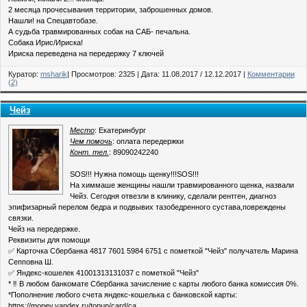
2 месяца прочесывания территории, заброшенных домов.
Нашли! на Спецавтобазе.
А судьба травмированных собак на САБ- печальна.
Собака Ирис/Ириска!
Ириска переведена на передержку 7 ключей
Куратор:
msharik
| Просмотров: 2325 | Дата:
11.08.2017
/
12.12.2017
|
Комментарии
(2)
Чейз
Место
: Екатеринбург
Чем помочь
: оплата передержки
Конт. тел.
: 89090242240
SOS!!! Нужна помощь щенку!!!SOS!!!
На химмаше женщины нашли травмированного щенка, назвали
Чейз. Сегодня отвезли в клинику, сделали рентген, диагноз
эпифизарный перелом бедра и подвывих тазобедренного сустава,повреждены
связки.
Чейз на передержке.
Реквизиты для помощи
✅ Карточка Сбербанка 4817 7601 5984 6751 с пометкой "Чейз" получатель Марина
Сепповна Ш.
✅ Яндекс-кошелек 41001313131037 с пометкой "Чейз"
* ‼ В любом банкомате Сбербанка зачисление с карты любого банка комиссия 0%.
*Пополнение любого счета яндекс-кошелька с банковской карты:
https://money.yandex.ru/topup/card/ca...…