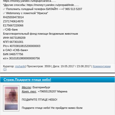
https://money.yandex.ru/topup/card/ca...…
*Другие способы: https://moneyт.yandex.ru/prepaid/inde...…
✅ Пополнить голодный телефон БИЛАЙН —+7 965 513 5207
✅ Webmoney с пометкой "Ириска"
R425559473014
Z371740614970
E175667220066
✅СКБ-банк
Благотворительный фонд помощи бездомным животным
ИНН 6673189209
КПП 667301001
Р/сч 40703810815200000003
в ОАО «СКБ-банк»
БИК 046577756
к/сч 30101810800000000756
Куратор:
msharik
| Просмотров: 3559 | Дата:
19.05.2017
/
23.08.2017
|
Комментарии
(1)
Стриж.Подарите птице небо!
Место
: Екатеринбург
Конт. тел.
: +79655135207 Марина
ПОДАРИТЕ ПТИЦЕ НЕБО!
Подарите птице небо! Не пройдите мимо боли