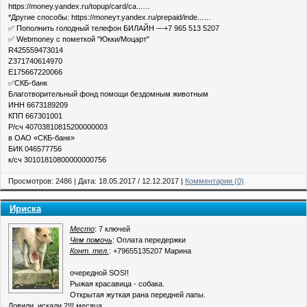
https://money.yandex.ru/topup/card/ca...…
*Другие способы: https://moneyт.yandex.ru/prepaid/inde...…
✅ Пополнить голодный телефон БИЛАЙН —+7 965 513 5207
✅ Webmoney с пометкой "Юкки/Моцарт"
R425559473014
Z371740614970
E175667220066
✅СКБ-банк
Благотворительный фонд помощи бездомным животным
ИНН 6673189209
КПП 667301001
Р/сч 40703810815200000003
в ОАО «СКБ-банк»
БИК 046577756
к/сч 30101810800000000756
Просмотров: 2486 | Дата:
18.05.2017
/
12.12.2017
|
Комментарии (0)
Ириска
Место
: 7 ключей
Чем помочь
: Оплата передержки
Конт. тел.
: +79655135207 Марина
очередной SOS!!
Рыжая красавица - собака.
Открытая жуткая рана передней лапы.
Ловили, искали 2!!! месяца.