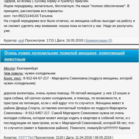
Здоров, ко всему ( сухому корму и туалету) приучен.
Ищем передержку, желательно, бесплатную. На наше "полное обеспечение". В
принципе, рассмотрим все варианты.
конт. тел 89221144143 Татьяна
На старой передержке все было отлично, но женщина сейчас выходит на работу и
не сможет уделять ему внимание. кошка пока остается у нас. Надо их разлучать
уже.
Куратор:
квк
| Просмотров: 1715 | Дата:
16.05.2018
|
Комментарии (0)
Очень нужен холодильник пожилой женщине, помогающей
животным
Место
: Екатеринбург
Чем помочь
: нужен холодильник
Конт. тел.
: 8-912-64-57-217 - Маргарита Семеновна (подруга женщины, которой
нужен холодильник)
дорогие волонтеры, очень нужна помощь 78-летней женщине: у нее 13 кошек и
одна собака, ей срочно нужен холодильник, и помощь, по возможности, в
пристрое ее питомцев, если с ней вдруг что-то случится. Женщина живет в
районе Дворца Спорта, оставляю контактный телефон ее подруги-Маргариты
Семеновны - 8-912-6457-217. Самой Маргарите Семеновне нужна не очень
молодая собачка, которая может иногда ходить в квартире в собачий лоток, и с
последующим ее пристроем, если с Маргаритой Семеновной, которой 68 лет, что-
то случится (живет в Кировском районе). Помогите, пожалуйста!!!!!!!!!!!!! Карина
Куратор:
333777lix
| Просмотров: 2120 | Дата:
11.04.2018
/
08.05.2018
|