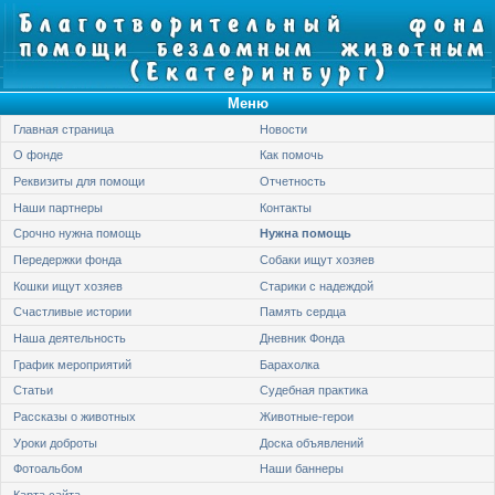
Меню
Главная страница
Новости
О фонде
Как помочь
Реквизиты для помощи
Отчетность
Наши партнеры
Контакты
Срочно нужна помощь
Нужна помощь
Передержки фонда
Собаки ищут хозяев
Кошки ищут хозяев
Старики с надеждой
Счастливые истории
Память сердца
Наша деятельность
Дневник Фонда
График мероприятий
Барахолка
Статьи
Судебная практика
Рассказы о животных
Животные-герои
Уроки доброты
Доска объявлений
Фотоальбом
Наши баннеры
Карта сайта