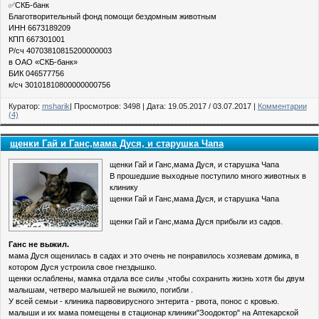
✅СКБ-банк
Благотворительный фонд помощи бездомным животным
ИНН 6673189209
КПП 667301001
Р/сч 40703810815200000003
в ОАО «СКБ-банк»
БИК 046577756
к/сч 30101810800000000756
Куратор:
msharik
| Просмотров: 3498 | Дата:
19.05.2017
/
03.07.2017
|
Комментарии
(4)
щенки Гай и Ганс,мама Дуся, и старушка Чапа
щенки Гай и Ганс,мама Дуся, и старушка Чапа
В прошедшие выходные поступило много животных в
клинику
щенки Гай и Ганс,мама Дуся, и старушка Чапа
щенки Гай и Ганс,мама Дуся прибыли из садов.
Ганс не выжил.
мама Дуся ощенилась в садах и это очень не понравилось хозяевам домика, в
котором Дуся устроила свое гнездышко.
щенки ослаблены, мамка отдала все силы ,чтобы сохранить жизнь хотя бы двум
малышам, четверо малышей не выжило, погибли .
У всей семьи - клиника парвовирусного энтерита - рвота, понос с кровью.
малыши и их мама помещены в стационар клиники"Зоодоктор" на Аптекарской