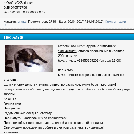
в ОАО «СКБ-банк»
БИК 046577756
к/сч 30101810800000000756
Куратор:
cristal
| Просмотров: 2786 | Дата:
20.04.2017
/
19.05.2017
|
Комментарии
(1)
Пес Альф
Место
: клиника "Здоровье животных"
Чем помочь
: оплата пребывания в хосписе
200р в сутки
Конт. тел.
: +79655135207 (смс до 17,00)
пес Альф
К жестокости не привыкнешь, жестоким не
станешь.
Если человек,действительно, существо разумное, он не будет жестоким!
ни одна живая особь, ни один вид живых существ не убивает себе подобных ради
забавы!
28.01.17
Ганина яма
Найден пес.
Рядом свежие следы снегохода.
Пес испуган, ослаблен из-за кровопотери.
Перелом обеих передних лап, на одной лапе- открытый перелом.
Снегоходом проехали по собаке и укатили развлекаться дальше!
в клинике: