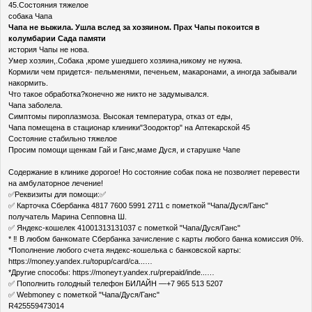
45.Состояния тяжелое
собака Чапа
Чапа не выжила. Ушла вслед за хозяином. Прах Чапы покоится в
колумбарии Сада памяти
история Чапы не нова.
Умер хозяин,.Собака ,кроме ушедшего хозяина,никому не нужна.
Кормили чем придется- пельменями, печеньем, макаронами, а иногда забывали
накормить.
Что такое обработка?конечно же никто не задумывался.
Чапа заболела.
Симптомы пироплазмоза. Высокая температура, отказ от еды,
Чапа помещена в стационар клиники"Зоодоктор" на Аптекарской 45
Состояние стабильно тяжелое
Просим помощи щенкам Гай и Ганс,маме Дуся, и старушке Чапе
Содержание в клинике дорогое! Но состояние собак пока не позволяет перевести
на амбулаторное лечение!
✅Реквизиты для помощи:✅
✅ Карточка Сбербанка 4817 7600 5991 2711 с пометкой "Чапа/Дуся/Ганс"
получатель Марина Сепповна Ш.
✅ Яндекс-кошелек 41001313131037 с пометкой "Чапа/Дуся/Ганс"
* ‼ В любом банкомате Сбербанка зачисление с карты любого банка комиссия 0%.
*Пополнение любого счета яндекс-кошелька с банковской карты:
https://money.yandex.ru/topup/card/ca...…
*Другие способы: https://moneyт.yandex.ru/prepaid/inde...…
✅ Пополнить голодный телефон БИЛАЙН —+7 965 513 5207
✅ Webmoney с пометкой "Чапа/Дуся/Ганс"
R425559473014