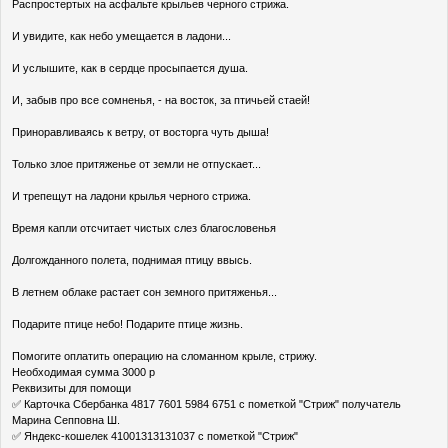
Распростертых на асфальте крыльев черного стрижа.
И увидите, как небо умещается в ладони...
И услышите, как в сердце просыпается душа.
И, забыв про все сомненья, - на восток, за птичьей стаей!
Приноравливаясь к ветру, от восторга чуть дыша!
Только злое притяженье от земли не отпускает...
И трепещут на ладони крылья черного стрижа.
Время капли отсчитает чистых слез благословенья
Долгожданного полета, поднимая птицу ввысь.
В летнем облаке растает сон земного притяженья...
Подарите птице небо! Подарите птице жизнь.
Помогите оплатить операцию на сломанном крыле, стрижу.
Необходимая сумма 3000 р
Реквизиты для помощи
✅ Карточка Сбербанка 4817 7601 5984 6751 с пометкой "Стриж" получатель
Марина Сепповна Ш.
✅ Яндекс-кошелек 41001313131037 с пометкой "Стриж"