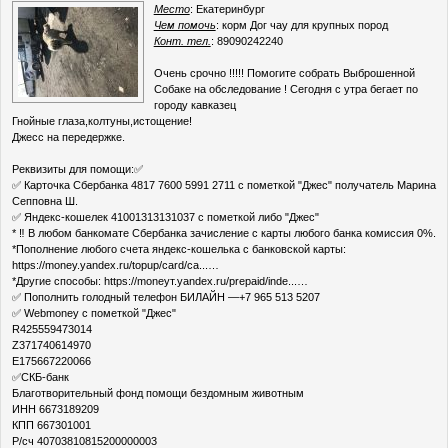
Место
: Екатеринбург
Чем помочь
: корм Дог чау для крупных пород
Конт. тел.
: 89090242240
Очень срочно !!!!! Помогите собрать Выброшенной
Собаке на обследование ! Сегодня с утра бегает по
городу кавказец
Гнойные глаза,колтуны,истощение!
Джесс на передержке.
Реквизиты для помощи:✅
✅ Карточка Сбербанка 4817 7600 5991 2711 с пометкой "Джес" получатель Марина
Сепповна Ш.
✅ Яндекс-кошелек 41001313131037 с пометкой либо "Джес"
* ‼ В любом банкомате Сбербанка зачисление с карты любого банка комиссия 0%.
*Пополнение любого счета яндекс-кошелька с банковской карты:
https://money.yandex.ru/topup/card/ca...…
*Другие способы: https://moneyт.yandex.ru/prepaid/inde...…
✅ Пополнить голодный телефон БИЛАЙН —+7 965 513 5207
✅ Webmoney с пометкой "Джес"
R425559473014
Z371740614970
E175667220066
✅СКБ-банк
Благотворительный фонд помощи бездомным животным
ИНН 6673189209
КПП 667301001
Р/сч 40703810815200000003