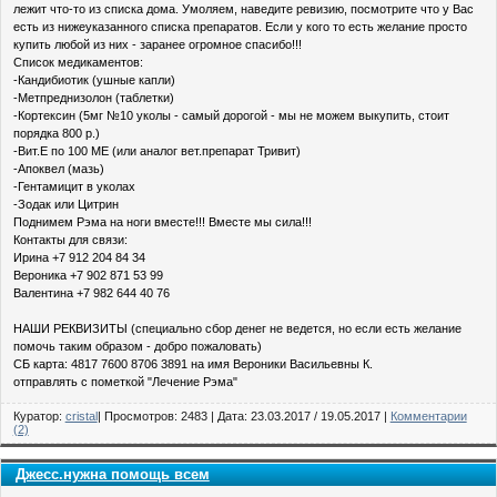
лежит что-то из списка дома. Умоляем, наведите ревизию, посмотрите что у Вас
есть из нижеуказанного списка препаратов. Если у кого то есть желание просто
купить любой из них - заранее огромное спасибо!!!
Список медикаментов:
-Кандибиотик (ушные капли)
-Метпреднизолон (таблетки)
-Кортексин (5мг №10 уколы - самый дорогой - мы не можем выкупить, стоит
порядка 800 р.)
-Вит.Е по 100 МЕ (или аналог вет.препарат Тривит)
-Апоквел (мазь)
-Гентамицит в уколах
-Зодак или Цитрин
Поднимем Рэма на ноги вместе!!! Вместе мы сила!!!
Контакты для связи:
Ирина +7 912 204 84 34
Вероника +7 902 871 53 99
Валентина +7 982 644 40 76
НАШИ РЕКВИЗИТЫ (специально сбор денег не ведется, но если есть желание
помочь таким образом - добро пожаловать)
СБ карта: 4817 7600 8706 3891 на имя Вероники Васильевны К.
отправлять с пометкой "Лечение Рэма"
Куратор:
cristal
| Просмотров: 2483 | Дата:
23.03.2017
/
19.05.2017
|
Комментарии
(2)
Джесс.нужна помощь всем