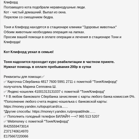
Клифорд
Ползающего кота подобрали неравнодушные люди.
Кот - чистый домашний. Выпал из окна.
Перелом со смещением бедра.
Тоня и Клифорд находятся в стационаре клиники "Здоровье животных"
Обоим животным необходима операция на лапках.
Просим вашей помощи в оплате операции и лечения в стационаре Тони и
Клифорда!
Кот Клифорд уехал в семью!
Тоня надохится проходит курс реабилитации в частном приюте.
Нужнат помощь в оплате пребывания 200р в сутки
Реквизиты для помощи:✅
✅ Карточка Сбербанка 4817 7600 5991 2711 с пометкой "Тоня/Клифорд"
получатель Марина Сепповна Ш.
✅ Яндекс-кошелек 41001313131037 с пометкой "Тоня/Клифорд"
* ‼ В любом банкомате Сбербанка зачисление с карты любого банка комиссия 0%.
*Пополнение любого счета яндекс-кошелька с банковской карты:
https://money.yandex.ru/topup/card/ca...…
*Другие способы: https://moneyт.yandex.ru/prepaid/inde...…
✅ Пополнить голодный телефон БИЛАЙН —+7 965 513 5207
✅ Webmoney с пометкой "Тоня/Клифорд"
R425559473014
Z371740614970
E175667220066