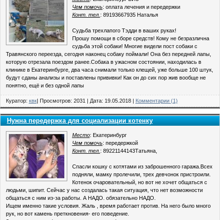
Чем помочь
: оплата лечения и передержки
Конт. тел.
: 89193667935 Наталья
Судьба трехлапого Тэдди в ваших руках!
Прошу помощи в сборе средств! Кому не безразлична
судьба этой собаки! Многие видели пост собаки с
Травянского переезда, сегодня наконец собаку поймали! Она без передней лапы,
которую отрезала поездом ранее.Собака в ужасном состоянии, находилась в
клинике в Екатеринбурге, два часа снимали только клещей, уже больше 100 штук,
будут сданы анализы и поставлены прививки! Как он до сих пор жив вообще не
понятно, ещё и без одной лапы
Куратор:
квк
| Просмотров: 2031 | Дата:
19.05.2018
|
Комментарии (1)
Нужна передержка для социализации котенку
Место
: Екатеринбург
Чем помочь
: передержкой
Конт. тел.
: 89221144143Татьяна,
Спасли кошку с котятами из заброшенного гаража.Всех
подняли, мамку пролечили, трех девчонок пристроили.
Котенок очаровательный, но вот не хочет общаться с
людьми, шипит. Сейчас у нас создалась такая ситуация, что нет возможности
общаться с ним из-за работы. А НАДО. обязательно НАДО.
Ищем именно такие условия. Жаль , время работает против. На него было много
рук, но вот камень преткновения- его поведение.