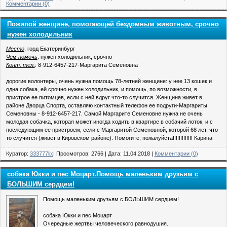
Комментарии (0)
Пожилой женщине, помогающей бездомным животным, срочно
нужен холодильник
Место
: горд Екатеринбург
Чем помочь
: нужен холодильник, срочно
Конт. тел.
: 8-912-6457-217-Маргарита Семеновна
дорогие волонтеры, очень нужна помощь 78-летней женщине: у нее 13 кошек и
одна собака, ей срочно нужен холодильник, и помощь, по возможности, в
пристрое ее питомцев, если с ней вдруг что-то случится. Женщина живет в
районе Дворца Спорта, оставляю контактный телефон ее подруги-Маргариты
Семеновны - 8-912-6457-217. Самой Маргарите Семеновне нужна не очень
молодая собачка, которая может иногда ходить в квартире в собачий лоток, и с
последующим ее пристроем, если с Маргаритой Семеновной, которой 68 лет, что-
то случится (живет в Кировском районе). Помогите, пожалуйста!!!!!!!!!!!!! Карина
Куратор:
333777lix
| Просмотров: 2766 | Дата:
11.04.2018
|
Комментарии (0)
собака Юкки и пес Моцарт.Помощь маленьким друзьям с
БОЛЬШИМ сердцем!
Помощь маленьким друзьям с БОЛЬШИМ сердцем!
собака Юкки и пес Моцарт
Очередные жертвы человеческого равнодушия.