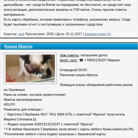
дальнейшее - нет средств.Взяли на передержку ее бесплатно, но предстоят еще
консультаиция, дополнительные анализы и УЗИ матки. Очень просим помочь
материально.
Есть карта сбербанка, которая привязана к телефону, указанному вверху. Сюда
будет выложен отчет о поступивших и затраченных средствах
Куратор:
квк
| Просмотров: 2595 | Дата:
03.11.2017
|
Комментарии (0)
Кошка Ириска
Чем помочь
: погашение долга
Конт. тел.
: ☎ +79655135207 Марина
Очередной SOS!!
Раненная кошка Ириска
Лежащую кошку обнаружили работники рынка
на Уралмаше.
Рана на голове, носовое кровотечение!
Ириска прооперирована
HELP!!!
Реквизиты для помощи:✅
✅ Карточка Сбербанка 4817 7601 5984 6751 с пометкой "Ириска" получатель
Марина Сепповна Ш.
✅ Яндекс-кошелек 41001313131037 с пометкой "Ириска"
* ‼ В любом банкомате Сбербанка зачисление с карты любого банка комиссия 0%.
*Пополнение любого счета яндекс-кошелька с банковской карты: