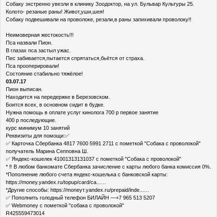
Собаку экстренно увезли в клинику Зоодоктор, на ул. Бульвар Культуры 25.
Колото- резаные раны! Живот,уши,шея!
Собаку подвешивали на проволоке, резали,в раны запихивали проволоку!!
Неимоверная жестокость!!!
Пса назвали Пион.
В глазах пса застыл ужас.
Пес забивается,пытается спрятаться,бьётся от страха.
Пса прооперировали!
Состояние стабильно тяжёлое!
03.07.17
Пион выписан.
Находится на передержке в Березовском.
Боится всех, в основном сидит в будке.
Нужна помощь в оплате услуг кинолога 700 р первое занятие
400 р последующие.
курс минимум 10 занятий
Реквизиты для помощи:✅
✅ Карточка Сбербанка 4817 7600 5991 2711 с пометкой "Собака с проволокой"
получатель Марина Сепповна Ш.
✅ Яндекс-кошелек 41001313131037 с пометкой "Собака с проволокой"
* ‼ В любом банкомате Сбербанка зачисление с карты любого банка комиссия 0%.
*Пополнение любого счета яндекс-кошелька с банковской карты:
https://money.yandex.ru/topup/card/ca...…
*Другие способы: https://moneyт.yandex.ru/prepaid/inde...…
✅ Пополнить голодный телефон БИЛАЙН —+7 965 513 5207
✅ Webmoney с пометкой "собака с проволокой"
R425559473014