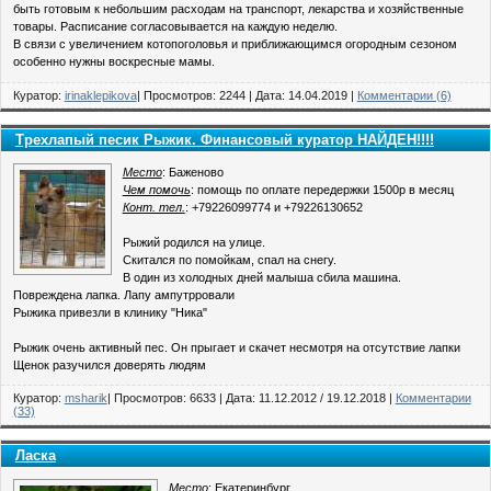
быть готовым к небольшим расходам на транспорт, лекарства и хозяйственные
товары. Расписание согласовывается на каждую неделю.
В связи с увеличением котопоголовья и приближающимся огородным сезоном
особенно нужны воскресные мамы.
Куратор:
irinaklepikova
| Просмотров: 2244 | Дата:
14.04.2019
|
Комментарии (6)
Трехлапый песик Рыжик. Финансовый куратор НАЙДЕН!!!!
Место
: Баженово
Чем помочь
: помощь по оплате передержки 1500р в месяц
Конт. тел.
: +79226099774 и +79226130652
Рыжий родился на улице.
Скитался по помойкам, спал на снегу.
В один из холодных дней малыша сбила машина.
Повреждена лапка. Лапу ампутрровали
Рыжика привезли в клинику "Ника"
Рыжик очень активный пес. Он прыгает и скачет несмотря на отсутствие лапки
Щенок разучился доверять людям
Куратор:
msharik
| Просмотров: 6633 | Дата:
11.12.2012
/
19.12.2018
|
Комментарии
(33)
Ласка
Место
: Екатеринбург