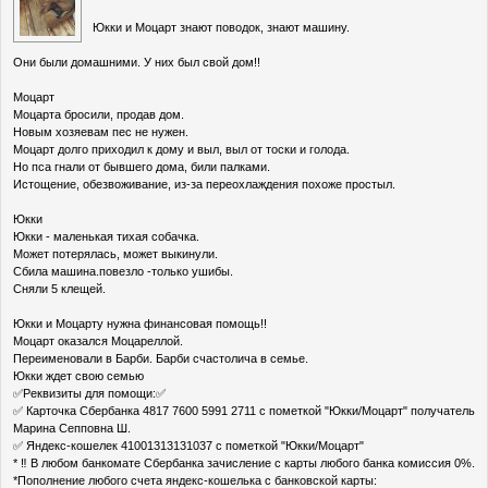
Юкки и Моцарт знают поводок, знают машину.
Они были домашними. У них был свой дом!!
Моцарт
Моцарта бросили, продав дом.
Новым хозяевам пес не нужен.
Моцарт долго приходил к дому и выл, выл от тоски и голода.
Но пса гнали от бывшего дома, били палками.
Истощение, обезвоживание, из-за переохлаждения похоже простыл.
Юкки
Юкки - маленькая тихая собачка.
Может потерялась, может выкинули.
Сбила машина.повезло -только ушибы.
Сняли 5 клещей.
Юкки и Моцарту нужна финансовая помощь!!
Моцарт оказался Моцареллой.
Переименовали в Барби. Барби счастолича в семье.
Юкки ждет свою семью
✅Реквизиты для помощи:✅
✅ Карточка Сбербанка 4817 7600 5991 2711 с пометкой "Юкки/Моцарт" получатель
Марина Сепповна Ш.
✅ Яндекс-кошелек 41001313131037 с пометкой "Юкки/Моцарт"
* ‼ В любом банкомате Сбербанка зачисление с карты любого банка комиссия 0%.
*Пополнение любого счета яндекс-кошелька с банковской карты: