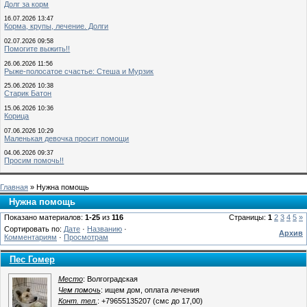
Долг за корм
16.07.2026 13:47
Корма, крупы, лечение. Долги
02.07.2026 09:58
Помогите выжить!!
26.06.2026 11:56
Рыже-полосатое счастье: Стеша и Мурзик
25.06.2026 10:38
Старик Батон
15.06.2026 10:36
Корица
07.06.2026 10:29
Маленькая девочка просит помощи
04.06.2026 09:37
Просим помочь!!
Главная
» Нужна помощь
Нужна помощь
Показано материалов:
1-25
из
116
Страницы:
1
2
3
4
5
»
Сортировать по:
Дате
·
Названию
·
Архив
Комментариям
·
Просмотрам
Пес Гомер
Место
: Волгоградская
Чем помочь
: ищем дом, оплата лечения
Конт. тел.
: +79655135207 (смс до 17,00)