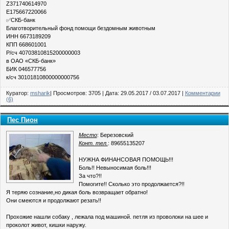
Z371740614970
E175667220066
✅СКБ-банк
Благотворительный фонд помощи бездомным животным
ИНН 6673189209
КПП 668601001
Р/сч 40703810815200000003
в ОАО «СКБ-банк»
БИК 046577756
к/сч 30101810800000000756
Куратор:
msharik
| Просмотров: 3705 | Дата:
29.05.2017
/
03.07.2017
|
Комментарии
(6)
Пес Пион
Место
: Березовский
Конт. тел.
: 89655135207
НУЖНА ФИНАНСОВАЯ ПОМОЩЬ!!!
Боль!! Невыносимая боль!!!
За что?!!
Помогите!! Сколько это продолжается?!!
Я теряю сознание,но дикая боль возвращает обратно!
Они смеются и продолжают резать!!
Прохожие нашли собаку , лежала под машиной. петля из проволоки на шее и
проколот живот, кишки наружу.