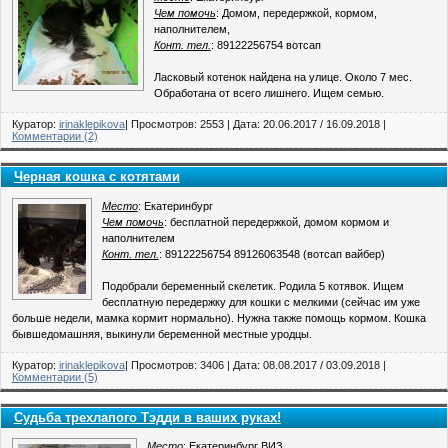
Чем помочь
: Домом, передержкой, кормом,
наполнителем,
Конт. тел.
: 89122256754 вотсап
Ласковый котенок найдена на улице. Около 7 мес.
Обработана от всего лишнего. Ищем семью.
Куратор:
irinaklepikova
| Просмотров: 2553 | Дата:
20.06.2017
/
16.09.2018
|
Комментарии (2)
Черная кошка с котятами
Место
: Екатеринбург
Чем помочь
: бесплатной передержкой, домом кормом и
наполнителем
Конт. тел.
: 89122256754 89126063548 (вотсап вайбер)
Подобрали беременный скелетик. Родила 5 котявок. Ищем
бесплатную передержку для кошки с мелкими (сейчас им уже
больше недели, мамка кормит нормально). Нужна также помощь кормом. Кошка
бывшедомашняя, выкинули беременной местные уродцы.
Куратор:
irinaklepikova
| Просмотров: 3406 | Дата:
08.08.2017
/
03.09.2018
|
Комментарии (5)
Судьба трехлапого Тэдди в ваших руках!
Место
: Екатеринбург ВИЗ