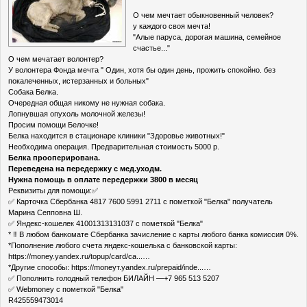
О чем мечтает обыкновенный человек?
у каждого своя мечта!
"Алые паруса, дорогая машина, семейное
счастье..."
О чем мечатает волонтер?
У волонтера Фонда мечта " Один, хотя бы один день, прожить спокойно. без
покалеченных, истерзанных и больных"
Собака Белка.
Очередная общая никому не нужная собака.
Лопнувшая опухоль молочной железы!
Просим помощи Белочке!
Белка находится в стационаре клиники "Здоровье животных!"
Необходима операция. Предварительная стоимость 5000 р.
Белка прооперирована.
Переведена на передержку с мед.уходм.
Нужна помощь в оплате передержки 3800 в месяц
Реквизиты для помощи:✅
✅ Карточка Сбербанка 4817 7600 5991 2711 с пометкой "Белка" получатель
Марина Сепповна Ш.
✅ Яндекс-кошелек 41001313131037 с пометкой "Белка"
* ‼ В любом банкомате Сбербанка зачисление с карты любого банка комиссия 0%.
*Пополнение любого счета яндекс-кошелька с банковской карты:
https://money.yandex.ru/topup/card/ca...…
*Другие способы: https://moneyт.yandex.ru/prepaid/inde...…
✅ Пополнить голодный телефон БИЛАЙН —+7 965 513 5207
✅ Webmoney с пометкой "Белка"
R425559473014