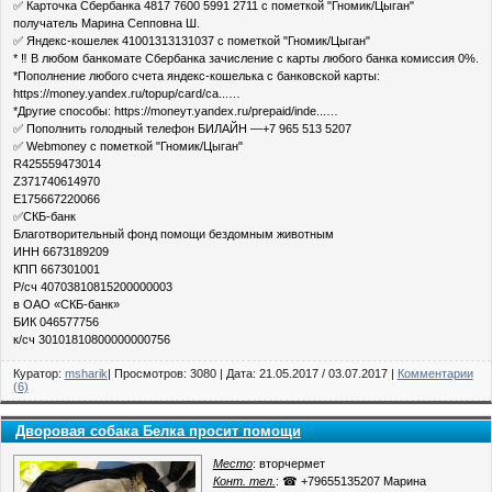
✅ Карточка Сбербанка 4817 7600 5991 2711 с пометкой "Гномик/Цыган"
получатель Марина Сепповна Ш.
✅ Яндекс-кошелек 41001313131037 с пометкой "Гномик/Цыган"
* ‼ В любом банкомате Сбербанка зачисление с карты любого банка комиссия 0%.
*Пополнение любого счета яндекс-кошелька с банковской карты:
https://money.yandex.ru/topup/card/ca...…
*Другие способы: https://moneyт.yandex.ru/prepaid/inde...…
✅ Пополнить голодный телефон БИЛАЙН —+7 965 513 5207
✅ Webmoney с пометкой "Гномик/Цыган"
R425559473014
Z371740614970
E175667220066
✅СКБ-банк
Благотворительный фонд помощи бездомным животным
ИНН 6673189209
КПП 667301001
Р/сч 40703810815200000003
в ОАО «СКБ-банк»
БИК 046577756
к/сч 30101810800000000756
Куратор:
msharik
| Просмотров: 3080 | Дата:
21.05.2017
/
03.07.2017
|
Комментарии
(6)
Дворовая собака Белка просит помощи
Место
: вторчермет
Конт. тел.
: ☎ +79655135207 Марина