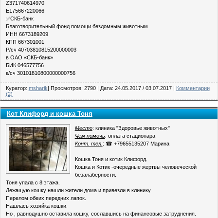
Z371740614970
E175667220066
✅СКБ-банк
Благотворительный фонд помощи бездомным животным
ИНН 6673189209
КПП 667301001
Р/сч 40703810815200000003
в ОАО «СКБ-банк»
БИК 046577756
к/сч 30101810800000000756
Куратор:
msharik
| Просмотров: 2790 | Дата:
24.05.2017
/
03.07.2017
|
Комментарии
(2)
Кот Клифорд и кошка Тоня
Место
: клиника "Здоровье животных"
Чем помочь
: оплата стационара
Конт. тел.
: ☎ +79655135207 Марина
Кошка Тоня и котик Клифорд.
Кошка и Котик -очередные жертвы человеческой
безалаберности.
Тоня упала с 8 этажа.
Лежащую кошку нашли жители дома и привезли в клинику.
Перелом обеих передних лапок.
Нашлась хозяйка кошки.
Но , равнодушно оставила кошку, сославшись на финансовые затруднения.