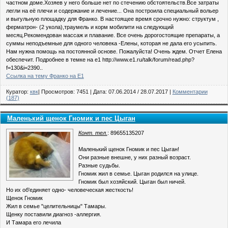
частном доме.Хозяев у него больше нет по стечению обстоятельств.Все затраты
легли на её плечи и содержание и лечение... Она построила специальный вольер
и выгульную площадку для Франко. В настоящее время срочно нужно: структум ,
ферматрон- (2 укола),траумель и корм мобилити на следующий
месяц.Рекомендован массаж и плавание. Все очень дорогостоящие препараты, а
суммы неподъемные для одного человека -Елены, которая не дала его усыпить.
Нам нужна помощь на постоянной основе. Пожалуйста! Очень ждем. Отчет Елена
обеспечит. Подробнее в темке на е1 http://www.e1.ru/talk/forum/read.php?
f=130&i=2390..
Ссылка на тему Франко на Е1
Куратор:
квк
| Просмотров: 7451 | Дата:
07.06.2014
/
28.07.2017
|
Комментарии
(187)
Маленький щенок Гномик и пес Цыган
Конт. тел.
: 89655135207
Маленький щенок Гномик и пес Цыган!
Они разные внешне, у них разный возраст.
Разные судьбы.
Гномик жил в семье. Цыган родился на улице.
Гномик был хозяйский. Цыган был ничей.
Но их об'единяет одно- человеческая жесткость!
Щенок Гномик
Жил в семье "целительницы" Тамары.
Щенку поставили диагноз -аллергия.
И Тамара его лечила