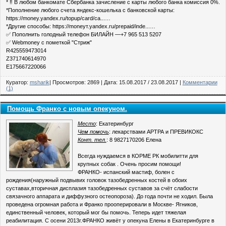
* ‼ В любом банкомате Сбербанка зачисление с карты любого банка комиссия 0%.
*Пополнение любого счета яндекс-кошелька с банковской карты:
https://money.yandex.ru/topup/card/ca...…
*Другие способы: https://moneyт.yandex.ru/prepaid/inde...…
✅ Пополнить голодный телефон БИЛАЙН —+7 965 513 5207
✅ Webmoney с пометкой "Стриж"
R425559473014
Z371740614970
E175667220066
Куратор:
msharik
| Просмотров: 2869 | Дата:
15.08.2017
/
23.08.2017
|
Комментарии
(1)
Помощь Франко с новым опекуном.
Место
: Екатеринбург
Чем помочь
: лекарствами АРТРА и ПРЕВИКОКС
Конт. тел.
: 8 9827170206 Елена
Всегда нуждаемся в КОРМЕ РК мобилитти для
крупных собак . Очень просим помощи!
ФРАНКО- испанский мастиф, болен с
рождения(наружный подвывих головок тазобедренных костей в обоих
суставах,вторичная дисплазия тазобедренных суставов за счёт слабости
связачного аппарата и диффузного остеопороза). До года почти не ходил. Была
проведена огромная работа и Франко прооперировали в Москве- Ягников,
единственный человек, который мог бы помочь. Теперь идет тяжелая
реабилитация. С осени 2013г.ФРАНКО живёт у опекуна Елены в Екатеринбурге в