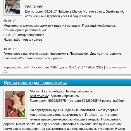
ПЁС ГОМЕР
Его история. 03.01.17 Найден в Малом Истоке в лесу. Замёрзший,
истощённый. Отрублен хвост и задняя лапа.
30.01.17
Медленно, маленькими шажками идем на поправку. Пока ещё необходима
стационарная реабилитация.
01.02.17 Гомер поправился
Ищем заботливых хозяев
16.04.17
Гомер снова на лечени после передержки в Прохладном. Диагноз - истощение
с апреля 2017 Гомер в частном приюте
Куратор:
msharik
| Просмотров: 4267 | Дата:
30.01.2017
/
26.06.2019
|
Комментарии
(3)
Нужны волонтеры - кошкомамы.
Место
: Екатеринбург., Пионерский район.
Чем помочь
: Руками и временем
Конт. тел.
: 89122256754 (вотсап) 89126063548 вотсап вайбер
На передержку нужны надежные, внимательные и упертые
кошатники для ухода за животными. Готовые тратить свое
личное время регулярно раз или два в неделю. Посещение с
дорогой может занять от 2 до 5 часов. Обращаю внимание, что нужны именно
регулярные посещения, так как животные должны привыкнуть к человеку. Нужно