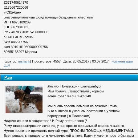
Z371740614970
E175667220066
✅СКБ-банк
Благотворительный фонд помощи бездомным животным
ИНН 6673189209
КПП 667301001
Р/сч 40703810815200000003
в ОАО «СКБ-банк»
БИК 046577756
к/сч 30101810800000000756
89655135207 Марина
Куратор:
msharik
| Просмотров: 4557 | Дата:
20.05.2017
/
03.07.2017
|
Комментарии
(13)
Рэм
Место
: Полевской - Екатеринбург
Чем помочь
: Лекарствами , кормом
Конт. тел.
: 8909-02-42-240
Мы вновь просим помощи на лечение Рэма.
Был вывезен в ужасном состоянии с уличной
передержки ( в Полевском)
Неделю лечили в зоодокторе ! И Рэму опять плохо (!
Рэму откорректировали лечение, у нас просто нереальный список лекарств..
Нужно пропить и проколоть полный курс. ПРОСИМ ПОМОЩЬ МЕДИКАМЕНТАМИ.
Все препараты продаются в человеческой аптеке. Вдруг у кого-то просто без дела