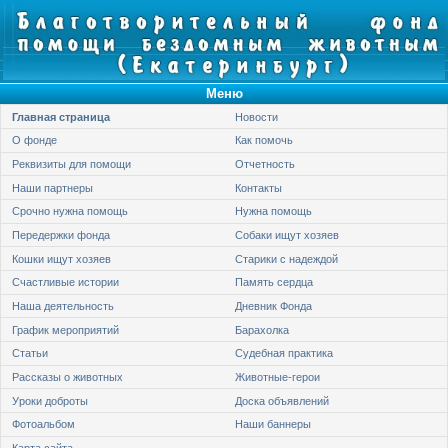
Меню
Главная страница
Новости
О фонде
Как помочь
Реквизиты для помощи
Отчетность
Наши партнеры
Контакты
Срочно нужна помощь
Нужна помощь
Передержки фонда
Собаки ищут хозяев
Кошки ищут хозяев
Старики с надеждой
Счастливые истории
Память сердца
Наша деятельность
Дневник Фонда
График мероприятий
Барахолка
Статьи
Судебная практика
Рассказы о животных
Животные-герои
Уроки доброты
Доска объявлений
Фотоальбом
Наши баннеры
Карта сайта