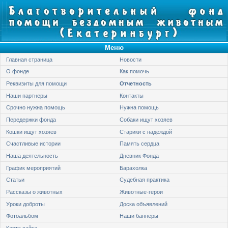
Меню
Главная страница
Новости
О фонде
Как помочь
Реквизиты для помощи
Отчетность
Наши партнеры
Контакты
Срочно нужна помощь
Нужна помощь
Передержки фонда
Собаки ищут хозяев
Кошки ищут хозяев
Старики с надеждой
Счастливые истории
Память сердца
Наша деятельность
Дневник Фонда
График мероприятий
Барахолка
Статьи
Судебная практика
Рассказы о животных
Животные-герои
Уроки доброты
Доска объявлений
Фотоальбом
Наши баннеры
Карта сайта