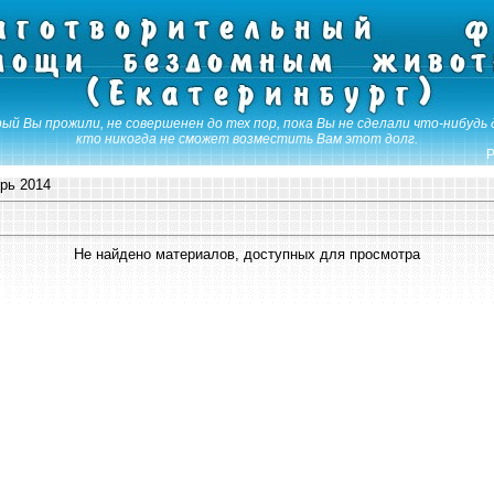
ый Вы прожили, не совершенен до тех пор, пока Вы не сделали что-нибудь 
кто никогда не сможет возместить Вам этот долг.
Р
рь 2014
Не найдено материалов, доступных для просмотра