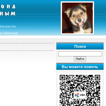
для кого-то,
ут Шмельцер
Поиск
Вы можете помочь