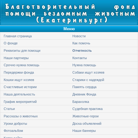
Меню
Главная страница
Новости
О фонде
Как помочь
Реквизиты для помощи
Отчетность
Наши партнеры
Контакты
Срочно нужна помощь
Нужна помощь
Передержки фонда
Собаки ищут хозяев
Кошки ищут хозяев
Старики с надеждой
Счастливые истории
Память сердца
Наша деятельность
Дневник Фонда
График мероприятий
Барахолка
Статьи
Судебная практика
Рассказы о животных
Животные-герои
Уроки доброты
Доска объявлений
Фотоальбом
Наши баннеры
Карта сайта