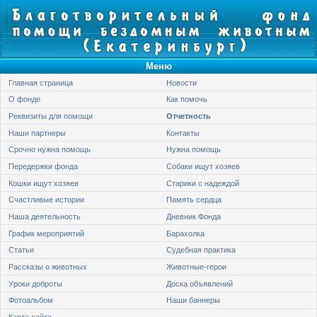
Меню
Главная страница
Новости
О фонде
Как помочь
Реквизиты для помощи
Отчетность
Наши партнеры
Контакты
Срочно нужна помощь
Нужна помощь
Передержки фонда
Собаки ищут хозяев
Кошки ищут хозяев
Старики с надеждой
Счастливые истории
Память сердца
Наша деятельность
Дневник Фонда
График мероприятий
Барахолка
Статьи
Судебная практика
Рассказы о животных
Животные-герои
Уроки доброты
Доска объявлений
Фотоальбом
Наши баннеры
Карта сайта