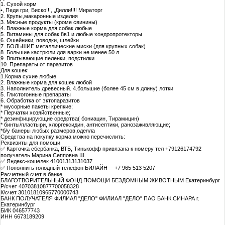
1. Сухой корм
•, Педи гри, Биско!!!, ,Дилли!!!! Мираторг
2. Крупы,макаронные изделия
3. Мясные продукты (кроме свинины)
4. Влажные корма для собак любые
5. Витамины для собак 8в1 и любые хондропротекторы
6. Ошейники, поводки, шлейки
7. БОЛЬШИЕ металлические миски (для крупных собак)
8. Большие кастрюли для варки не менее 50 л
9. Впитывающие пеленки, подстилки
10. Препараты от паразитов
Для кошек:
1.Корма сухие любые
2. Влажные корма для кошек любой
3. Наполнитель древесный. 4.большие (более 45 см в длину) лотки
5. Глистогонные препараты
6. Обработка от эктопаразитов
* мусорные пакеты крепкие;
* Перчатки хозяйственные;
* дезинфицирующие средства( бониацин, Тирамицин)
* бинты/пластыри, хлоргексидин, антисептики, ранозаживляющие;
*б/у банеры любых размеров,одеяла
Средства на покупку корма можно перечислить:
Реквизиты для помощи
✅ Карточка сбербанка, ВТБ, Тинькофф привязана к номеру тел +79126174792
получатель Марина Сепповна Ш.
✅ Яндекс-кошелек 41001313131037
✅ Пополнить голодный телефон БИЛАЙН —+7 965 513 5207
Расчетный счет в банке
БЛАГОТВОРИТЕЛЬНЫЙ ФОНД ПОМОЩИ БЕЗДОМНЫМ ЖИВОТНЫМ Екатеринбург
Р/счет 40703810877700058328
К/счет 30101810965770000743
БАНК ПОЛУЧАТЕЛЯ ФИЛИАЛ "ДЕЛО" ФИЛИАЛ "ДЕЛО" ПАО БАНК СИНАРА г.
Екатеринбург
БИК 046577743
ИНН 6673189209