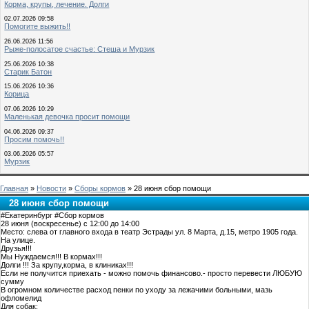
Корма, крупы, лечение. Долги
02.07.2026 09:58
Помогите выжить!!
26.06.2026 11:56
Рыже-полосатое счастье: Стеша и Мурзик
25.06.2026 10:38
Старик Батон
15.06.2026 10:36
Корица
07.06.2026 10:29
Маленькая девочка просит помощи
04.06.2026 09:37
Просим помочь!!
03.06.2026 05:57
Мурзик
Главная
»
Новости
»
Сборы кормов
» 28 июня сбор помощи
28 июня сбор помощи
#Екатеринбург #Сбор кормов
28 июня (воскресенье) с 12:00 до 14:00
Место: слева от главного входа в театр Эстрады ул. 8 Марта, д.15, метро 1905 года.
На улице.
Друзья!!!
Мы Нуждаемся!!! В кормах!!!
Долги !!! За крупу,корма, в клиниках!!!
Если не получится приехать - можно помочь финансово.- просто перевести ЛЮБУЮ
сумму
В огромном количестве расход пенки по уходу за лежачими больными, мазь
офломелид
Для собак: