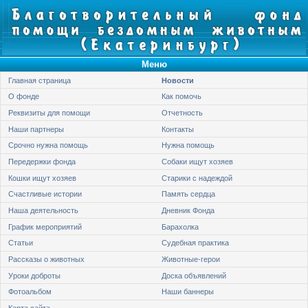
Меню
Главная страница
Новости
О фонде
Как помочь
Реквизиты для помощи
Отчетность
Наши партнеры
Контакты
Срочно нужна помощь
Нужна помощь
Передержки фонда
Собаки ищут хозяев
Кошки ищут хозяев
Старики с надеждой
Счастливые истории
Память сердца
Наша деятельность
Дневник Фонда
График мероприятий
Барахолка
Статьи
Судебная практика
Рассказы о животных
Животные-герои
Уроки доброты
Доска объявлений
Фотоальбом
Наши баннеры
Карта сайта