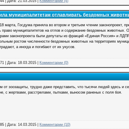
44 | Дата:
21.03.2015
|
Комментарии (4)
шила муниципалитетам отлавливать бездомных животн
 18 марта, Госдума приняла во втором и третьем чтении законопроект, 
ь право муниципалитетов на отлов и содержание бездомных животных. 
рами законопроекта были депутаты из фракций «Единая Россия» и ЛДПР
ольным ростом численности бездомных животных на территориях муни
традают, а иногда и погибают от их укусов.
71 | Дата:
18.03.2015
|
Комментарии (0)
 от зоозащиты, трудно даже представить, что тысячи людей здесь и се
е, с жертвами, расстрелами, пытками, выносом раненых с поля боя.
85 | Дата:
14.03.2015
|
Комментарии (10)