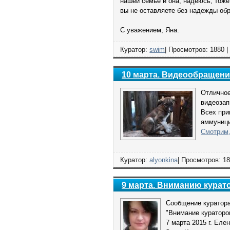
нашей семье и она, надеюсь, тоже
вы не оставляете без надежды об
С уважением, Яна.
Куратор:
swim
| Просмотров: 1880 |
10 марта. Видеообращени
Отличное
видеоза
Всех при
аммуници
Смотрим,
Куратор:
alyonkina
| Просмотров: 18
9 марта. Вниманию курато
Сообщение куратора
"Внимание кураторо
7 марта 2015 г. Елен