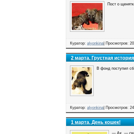
Пост о щенятк
Куратор:
alyonkina
| Просмотров: 20
2 марта. Грустная истори
В фонд поступил сб
Куратор:
alyonkina
| Просмотров: 24
1 марта. День кошек!
— Ах, — ска