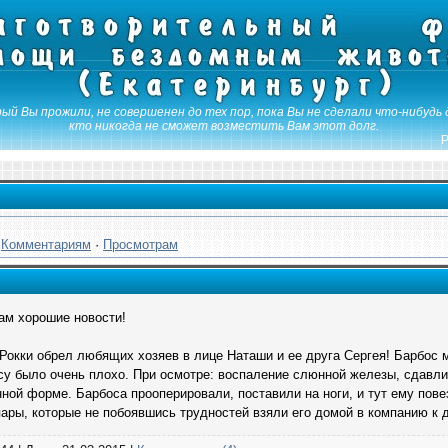
ый Вы прожили, не совершенен до тех пор, пока Вы не сделали что-нибудь 
кто никогда не сможет возместить Вам этот долг.
Р
·
Комментариям
·
Просмотрам
ам хорошие новости!
Рокки обрел любящих хозяев в лице Наташи и ее друга Сергея! Барбос м
су было очень плохо. При осмотре: воспаление слюнной железы, сдавли
ной форме. Барбоса прооперировали, поставили на ноги, и тут ему повез
ары, которые не побоявшись трудностей взяли его домой в компанию к 