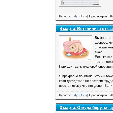
Куратор:
alyonkina
| Просмотров: 16
4 марта. Ветклиника отка
Вы знаете,
здорово, чт
спасать жив
знаю:
Есть кошка
часть необ
Приходит день плановой операции 
Я прекрасно понимаю, что им тоже
хотя догадаться не составит труда
просто потому что нет денег. Если
Куратор:
alyonkina
| Просмотров: 20
3 марта. Откуда берутся щ