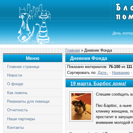
День, котор
Главная
» Дневник Фонда
Меню
Дневник Фонда
Главная страница
Показано материалов:
76-100
из
111
Сортировать по:
Дате
·
Названию
Новости
19 марта. Барбос дома!
О фонде
Как помочь
Спешим сообщить в
Реквизиты для помощи
Пес-Барбос, а ныне 
Отчетность
клинику женщина, п
простатит в запущен
Наши партнеры
внимание молодой п
Контакты