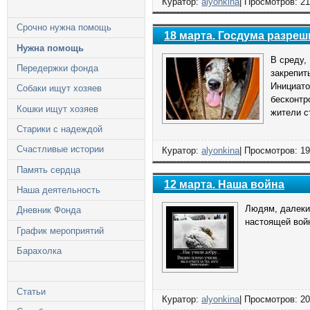
Куратор:
alyonkina
| Просмотров: 21
Срочно нужна помощь
18 марта. Госдума разре
Нужна помощь
В среду,
Передержки фонда
закрепит
Инициато
Собаки ищут хозяев
бесконтр
Кошки ищут хозяев
жители с
Старики с надеждой
Счастливые истории
Куратор:
alyonkina
| Просмотров: 19
Память сердца
12 марта. Наша война
Наша деятельность
Людям, далеким
Дневник Фонда
настоящей войн
График мероприятий
Барахолка
Статьи
Куратор:
alyonkina
| Просмотров: 20