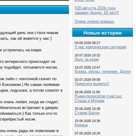
‼️20 августа 2026 года
нашему фонду 18 лет!!!
Очень нужна помощь
едующий день она стала новым
Новые истории
ать, как ей живется у нас:)
03.08.2026 08:27
У нас критическая ситуация
и устроилась на ковре
20.07.2026 10:32
Долг за корм
что интересного происходит на
му подойдет, потыкается носом,
16.07.2026 13:47
Корма, крупы, лечение. Долги
ик либо с ленточкой скачет по
02.07.2026 09:58
Помогите выжить!!
 ее Бэкхемом:) Но самая любимая
ырки, подскоки, а потом схватит в
26.06.2026 11:56
Рыже-полосатое счастье:
Стеша и Мурзик
о очень любит, когда ее гладят,
обязательно встречает в дверях
25.06.2026 10:38
Старик Батон
обниматься:) Как только кто-то
 серебристый носик.
15.06.2026 10:36
Корица
чень-очень рады ее появлению в
07.06.2026 10:29