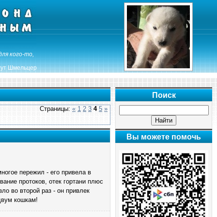
для кого-то,
ут Шмельцер
Поиск
Страницы:
«
1
2
3
4
5
»
Вы можете помочь
ногое пережил - его привела в
вание протоков, отек гортани плюс
ло во второй раз - он привлек
двум кошкам!