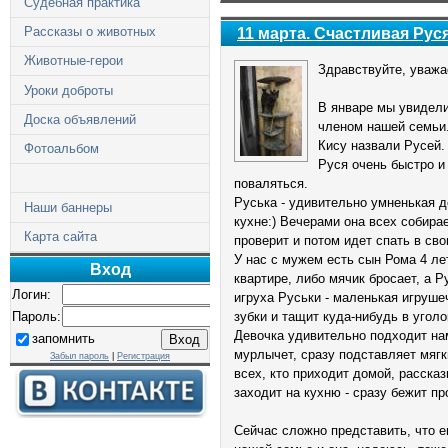
Судебная практика
Рассказы о животных
11 марта. Счастливая Руся
Животные-герои
Здравствуйте, уважа
Уроки доброты
В январе мы увидел
Доска объявлений
членом нашей семьи. 
Кису назвали Русей.
Фотоальбом
Руся очень быстро и
поваляться.
Руська - удивительно умненькая де
Наши баннеры
кухне:) Вечерами она всех собирае
Карта сайта
проверит и потом идет спать в св
У нас с мужем есть сын Рома 4 лет
Вход
квартире, либо мячик бросает, а Р
Логин:
игруха Руськи - маленькая игрушеч
зубки и тащит куда-нибудь в уголо
Пароль:
Девочка удивительно подходит нам 
запомнить
мурлычет, сразу подставляет мягк
Забыл пароль
|
Регистрация
всех, кто приходит домой, рассказ
заходит на кухню - сразу бежит пр
Сейчас сложно представить, что е