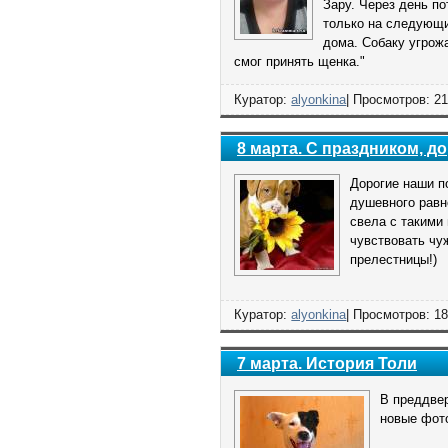
Зару. Через день п
только на следующи
дома. Собаку угрож
смог принять щенка."
Куратор:
alyonkina
| Просмотров: 21
8 марта. С праздником, 
Дорогие наши п
душевного равн
свела с такими
чувствовать чу
прелестницы!)
Куратор:
alyonkina
| Просмотров: 18
7 марта. История Толи
В преддве
новые фото