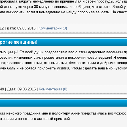
отребовала забрать немедленно по причине лая и своей простуды. Услыш
й день - уже через 30 минут позвонила и сообщила, что стоит с Зарой 
ала выбросить, если я немедленно не найду способ ее забрать. На счас
12 | Дата:
09.03.2015
|
Комментарии (0)
дорогие женщины!
омощницы! От всей души поздравляем вас с этим чудесным весенним 
овесия, жизненных сил, процветания и покорения новых вершин! Я очень
 потрясающе отважными, отзывчивыми, бескорыстными и добрыми женщи
жую боль и не боятся приложить усилия, чтобы сделать наш мир чуточку
49 | Дата:
09.03.2015
|
Комментарии (0)
рии женского праздника мне и волонтеру Анне представилась возможнос
графии и начать его активный пристрой.