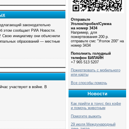
ых
Отправьте
Уголок/пробел/Сумма
предлагающий законодательно
на номер 3434
Об этом сообщает РИА Новости.
Например, для
. Свою инициативу они объяснили
пожертвования 200 р.
отправьте смс "Уголок 200" на
ципальных образований — местные
номер 3434
Пополнить голодный
телефон БИЛАЙН
+7 965 513 5207
Пожертвовать с мобильного
или карты
Все способы помочь
йчас участвуют в войне. В
Новости
Как прийти в тонус без кофе
и помочь животным
Помогите выжить
29 июля Международный
день тигра