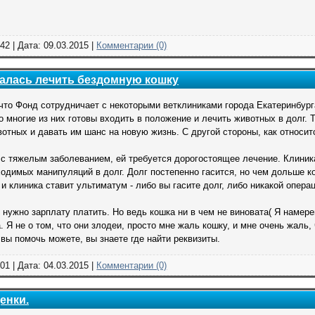
42 | Дата:
09.03.2015
|
Комментарии (0)
залась лечить бездомную кошку
 что Фонд сотрудничает с некоторыми ветклиниками города Екатеринбурга
о многие из них готовы входить в положение и лечить животных в долг. 
отных и давать им шанс на новую жизнь. С другой стороны, как относитс
 с тяжелым заболеванием, ей требуется дорогостоящее лечение. Клиник
ходимых манипуляций в долг. Долг постепенно гасится, но чем дольше ко
и клиника ставит ультиматум - либо вы гасите долг, либо никакой операц
 нужно зарплату платить. Но ведь кошка ни в чем не виновата( Я намере
. Я не о том, что они злодеи, просто мне жаль кошку, и мне очень жаль,
 вы помочь можете, вы знаете где найти реквизиты.
01 | Дата:
04.03.2015
|
Комментарии (0)
енки.