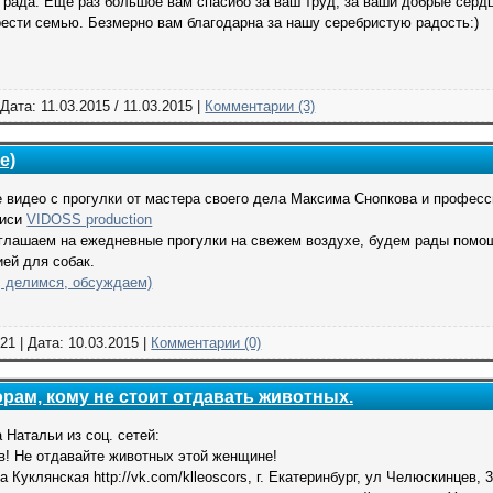
 рада. Еще раз большое вам спасибо за ваш труд, за ваши добрые сердца
рести семью. Безмерно вам благодарна за нашу серебристую радость:)
 Дата:
11.03.2015
/
11.03.2015
|
Комментарии (3)
е)
 видео с прогулки от мастера своего дела Максима Снопкова и професс
писи
VIDOSS production
глашаем на ежедневные прогулки на свежем воздухе, будем рады помо
ей для собак.
 делимся, обсуждаем)
21 | Дата:
10.03.2015
|
Комментарии (0)
рам, кому не стоит отдавать животных.
 Натальи из соц. сетей:
в! Не отдавайте животных этой женщине!
а Куклянская http://vk.com/klleoscors, г. Екатеринбург, ул Челюскинцев, 