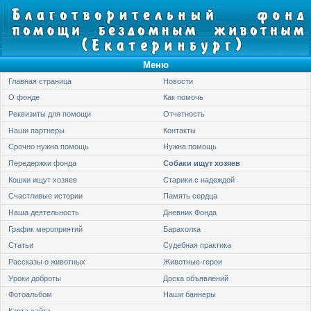
Меню
Главная страница
Новости
О фонде
Как помочь
Реквизиты для помощи
Отчетность
Наши партнеры
Контакты
Срочно нужна помощь
Нужна помощь
Передержки фонда
Собаки ищут хозяев
Кошки ищут хозяев
Старики с надеждой
Счастливые истории
Память сердца
Наша деятельность
Дневник Фонда
График мероприятий
Барахолка
Статьи
Судебная практика
Рассказы о животных
Животные-герои
Уроки доброты
Доска объявлений
Фотоальбом
Наши баннеры
Карта сайта