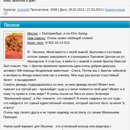
Кому звоночек в дом?
Куратор:
msharik
| Просмотров: 3308 | Дата:
28.02.2013
/
27.03.2013
|
Комментарии
(3)
Лисенок
Место
: г. Екатеринбург, р-он Юго-Запад
Чем помочь
: Очень нужен любящий хозяин!
Конт. тел.
: 8-922-16-13-513
Я - Лисенок. Меня вместе с моей мамой, братьями и сестрами
хотели заживо замуровать в строящемся Торговом Центре на ул.
Амундсена. К счастью, я вместе с мамой и своим братом Максом
был спасен. Нас с братом временно приютила одна очень добрая девушка,
активист БФ помощи бездомным животным - Ольга. Потом мы с братом заболели
и активисты Фонда поместили нас в клинику. Мне еще раз выпал счастливый
билет - я выздоровел!
Смерть дважды подкрадывалась ко мне, но мне дважды везло! Может мне
повезет и в третий раз - произойдет чудо и у меня появится свой дом? Может и я
кому-то нужен в этом мире? Я очень похож на Лиса из книги Экзюпери
"Маленький принц", а Лис помните, что говорил? Я очень надеюсь на это чудо -
что найдется тот самый единственный человек, который захочет быть за меня "в
ответе".
Очень жду своего друга и не теряю надежду на встречу со своим Маленькмм
Принцем.
Наилучший вариант для Лисенка - это утепленый вольер или квартира с