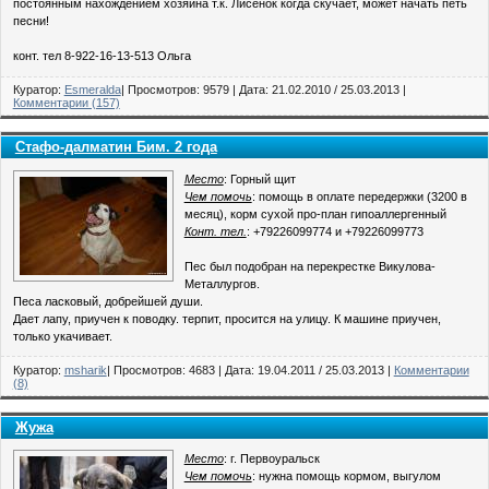
постоянным нахождением хозяина т.к. Лисенок когда скучает, может начать петь
песни!
конт. тел 8-922-16-13-513 Ольга
Куратор:
Esmeralda
| Просмотров: 9579 | Дата:
21.02.2010
/
25.03.2013
|
Комментарии (157)
Стафо-далматин Бим. 2 года
Место
: Горный щит
Чем помочь
: помощь в оплате передержки (3200 в
месяц), корм сухой про-план гипоаллергенный
Конт. тел.
: +79226099774 и +79226099773
Пес был подобран на перекрестке Викулова-
Металлургов.
Песа ласковый, добрейшей души.
Дает лапу, приучен к поводку. терпит, просится на улицу. К машине приучен,
только укачивает.
Куратор:
msharik
| Просмотров: 4683 | Дата:
19.04.2011
/
25.03.2013
|
Комментарии
(8)
Жужа
Место
: г. Первоуральск
Чем помочь
: нужна помощь кормом, выгулом