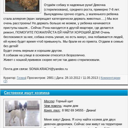
Отдаём собаку в надежные руки! Девочка
(стерилизована), среднего роста, примерно 7-8 лет.
Вынужденны срочно отдать, у маленького ребенка
стала аллергия (врач запрещает категорически держать животных.....) Мы все
очень расстроены! Но держать больше не можем, у ребенка начинаются
приступы кашля... Сейчас Рэна находится в другой квартире, где делается
ремонт, ПОМОГИТЕ ПОЖАЛУЙСТА ЕЙ НАЙТИ ХОРОШИЙ ДОМ! Очень
беспокоимся за нее, собака очень умная, но есть минус, она побаивается людей,
ей нужно будет время чтоб привыкнуть. Мы брали ее из приюта. Отдаем в семью
без детей!
Будет очень верным и хорошим другом.
К собакам на улице в основном относится безразлично.
Живет с кошкой,прививок скорее нет,не так давно стерилизовали.
Почта для связи: SONIA.KRACH@yandex.ru
Куратор:
Гизма
| Просмотров: 2881 | Дата:
28.10.2012
/
11.05.2013
|
Комментарии
(2)
Сестренки ищут хозяина
Место
: Горный щит
Чем помочь
: ищем дом
Конт. тел.
: 8 982 69 34555 - Диана!
Меня зовут Диана. Я хочу найти хозяев для двух
девочек-дворняжек. Сейчас они живут на территории