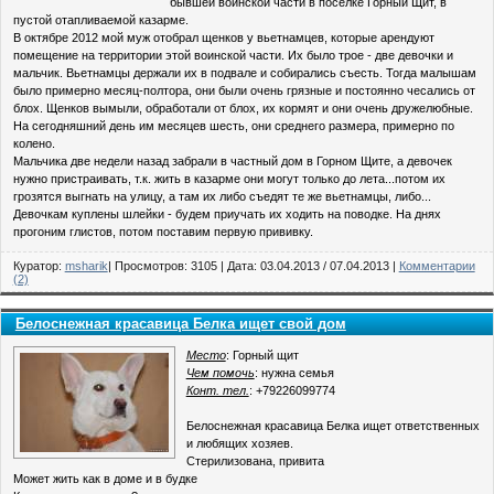
бывшей воинской части в посёлке Горный Щит, в
пустой отапливаемой казарме.
В октябре 2012 мой муж отобрал щенков у вьетнамцев, которые арендуют
помещение на территории этой воинской части. Их было трое - две девочки и
мальчик. Вьетнамцы держали их в подвале и собирались съесть. Тогда малышам
было примерно месяц-полтора, они были очень грязные и постоянно чесались от
блох. Щенков вымыли, обработали от блох, их кормят и они очень дружелюбные.
На сегодняшний день им месяцев шесть, они среднего размера, примерно по
колено.
Мальчика две недели назад забрали в частный дом в Горном Щите, а девочек
нужно пристраивать, т.к. жить в казарме они могут только до лета...потом их
грозятся выгнать на улицу, а там их либо съедят те же вьетнамцы, либо...
Девочкам куплены шлейки - будем приучать их ходить на поводке. На днях
прогоним глистов, потом поставим первую прививку.
Куратор:
msharik
| Просмотров: 3105 | Дата:
03.04.2013
/
07.04.2013
|
Комментарии
(2)
Белоснежная красавица Белка ищет свой дом
Место
: Горный щит
Чем помочь
: нужна семья
Конт. тел.
: +79226099774
Белоснежная красавица Белка ищет ответственных
и любящих хозяев.
Стерилизована, привита
Может жить как в доме и в будке