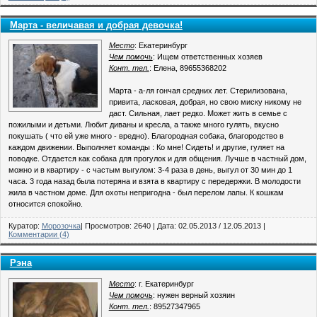
Марта - величавая и добрая девочка!
Место
: Екатеринбург
Чем помочь
: Ищем ответственных хозяев
Конт. тел.
: Елена, 89655368202
Марта - а-ля гончая средних лет. Стерилизована,
привита, ласковая, добрая, но свою миску никому не
даст. Сильная, лает редко. Может жить в семье с
пожилыми и детьми. Любит диваны и кресла, а также много гулять, вкусно
покушать ( что ей уже много - вредно). Благородная собака, благородство в
каждом движении. Выполняет команды : Ко мне! Сидеть! и другие, гуляет на
поводке. Отдается как собака для прогулок и для общения. Лучше в частный дом,
можно и в квартиру - с частым выгулом: 3-4 раза в день, выгул от 30 мин до 1
часа. 3 года назад была потеряна и взята в квартиру с передержки. В молодости
жила в частном доме. Для охоты непригодна - был перелом лапы. К кошкам
относится спокойно.
Куратор:
Морозочка
| Просмотров: 2640 | Дата:
02.05.2013
/
12.05.2013
|
Комментарии (4)
Рэна
Место
: г. Екатеринбург
Чем помочь
: нужен верный хозяин
Конт. тел.
: 89527347965