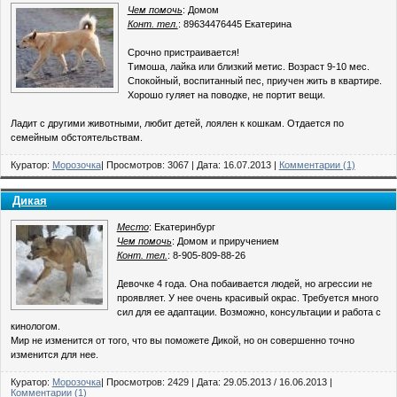
Чем помочь
: Домом
Конт. тел.
: 89634476445 Екатерина
Срочно пристраивается!
Тимоша, лайка или близкий метис. Возраст 9-10 мес.
Спокойный, воспитанный пес, приучен жить в квартире.
Хорошо гуляет на поводке, не портит вещи.
Ладит с другими животными, любит детей, лоялен к кошкам. Отдается по
семейным обстоятельствам.
Куратор:
Морозочка
| Просмотров: 3067 | Дата:
16.07.2013
|
Комментарии (1)
Дикая
Место
: Екатеринбург
Чем помочь
: Домом и приручением
Конт. тел.
: 8-905-809-88-26
Девочке 4 года. Она побаивается людей, но агрессии не
проявляет. У нее очень красивый окрас. Требуется много
сил для ее адаптации. Возможно, консультации и работа с
кинологом.
Мир не изменится от того, что вы поможете Дикой, но он совершенно точно
изменится для нее.
Куратор:
Морозочка
| Просмотров: 2429 | Дата:
29.05.2013
/
16.06.2013
|
Комментарии (1)