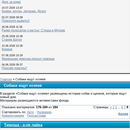
Долг за корм
16.07.2026 13:47
Корма, крупы, лечение. Долги
02.07.2026 09:58
Помогите выжить!!
26.06.2026 11:56
Рыже-полосатое счастье: Стеша и Мурзик
25.06.2026 10:38
Старик Батон
15.06.2026 10:36
Корица
07.06.2026 10:29
Маленькая девочка просит помощи
04.06.2026 09:37
Просим помочь!!
Главная
» Собаки ищут хозяев
Собаки ищут хозяев
В разделе «Собаки ищут хозяев» размещены истории собак и щенков, которые ищут
новый дом.
Материалы размещаются активистами фонда.
Показано материалов:
176-184
из
184
Страницы:
«
1
2
...
6
7
8
Сортировать по:
Дате
·
Названию
·
Архив
Комментариям
·
Просмотрам
Тимоша - а-ля лайка