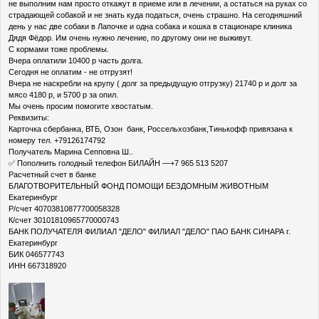
не выполним нам просто откажут в приеме или в лечении, а остаться на руках со
страдающей собакой и не знать куда податься, очень страшно. На сегодняшний
день у нас две собаки в Лапочке и одна собака и кошка в стационаре клиника
Дядя Фёдор. Им очень нужно лечение, по другому они не выживут.
С кормами тоже проблемы.
Вчера оплатили 10400 р часть долга.
Сегодня не оплатим - не отгрузят!
Вчера не наскребли на крупу ( долг за предыдущую отгрузку) 21740 р и долг за
мясо 4180 р, и 5700 р за опил.
Мы очень просим помогите хвостатым.
Реквизиты:
Карточка сбербанка, ВТБ, Озон банк, Россельхозбанк,Тинькофф привязана к
номеру тел. +79126174792
Получатель Марина Сепповна Ш..
✅ Пополнить голодный телефон БИЛАЙН —+7 965 513 5207
Расчетный счет в банке
БЛАГОТВОРИТЕЛЬНЫЙ ФОНД ПОМОЩИ БЕЗДОМНЫМ ЖИВОТНЫМ
Екатеринбург
Р/счет 40703810877700058328
К/счет 30101810965770000743
БАНК ПОЛУЧАТЕЛЯ ФИЛИАЛ "ДЕЛО" ФИЛИАЛ "ДЕЛО" ПАО БАНК СИНАРА г.
Екатеринбург
БИК 046577743
ИНН 667318920