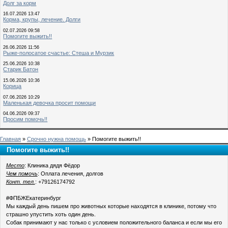
Долг за корм
16.07.2026 13:47
Корма, крупы, лечение. Долги
02.07.2026 09:58
Помогите выжить!!
26.06.2026 11:56
Рыже-полосатое счастье: Стеша и Мурзик
25.06.2026 10:38
Старик Батон
15.06.2026 10:36
Корица
07.06.2026 10:29
Маленькая девочка просит помощи
04.06.2026 09:37
Просим помочь!!
Главная
»
Срочно нужна помощь
» Помогите выжить!!
Помогите выжить!!
Место
: Клиника дядя Фёдор
Чем помочь
: Оплата лечения, долгов
Конт. тел.
: +79126174792
#ФПБЖЕкатеринбург
Мы каждый день пишем про животных которые находятся в клинике, потому что
страшно упустить хоть один день.
Собак принимают у нас только с условием положительного баланса и если мы его