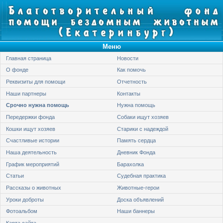
Меню
Главная страница
Новости
О фонде
Как помочь
Реквизиты для помощи
Отчетность
Наши партнеры
Контакты
Срочно нужна помощь
Нужна помощь
Передержки фонда
Собаки ищут хозяев
Кошки ищут хозяев
Старики с надеждой
Счастливые истории
Память сердца
Наша деятельность
Дневник Фонда
График мероприятий
Барахолка
Статьи
Судебная практика
Рассказы о животных
Животные-герои
Уроки доброты
Доска объявлений
Фотоальбом
Наши баннеры
Карта сайта