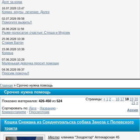
Долг за корм
16.07.2026 13:47
Корма, крупы, лечение. Долги
02.07.2026 09:58
Помогите выжить!!
26.06.2026 11:56
Рыже-полосатое счастье: Стеша и Мурзик
25.06.2026 10:38
Старик Батон
15.06.2026 10:36
Корица
07.06.2026 10:29
Маленькая девочка просит помощи
04.06.2026 09:37
Просим помочь!!
Главная
» Срочно нужна помощь
Срочно нужна помощь
Страницы:
«
1
2
...
16
17
18
19
20
Показано материалов:
426-450
из
524
21
»
Сортировать по:
Дате
·
Названию
·
Архив
Комментариям
·
Просмотрам
Кошка Снежана из Среднеуральска собака Заноза с Полевского
тракта
Место
: клиника "Зоодоктор" Аптекарская 45