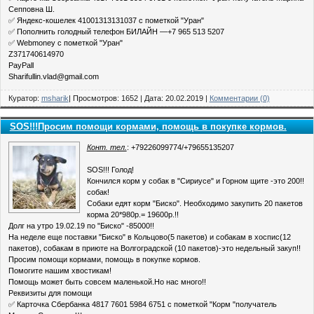
Сепповна Ш.
✅ Яндекс-кошелек 41001313131037 с пометкой "Уран"
✅ Пополнить голодный телефон БИЛАЙН —+7 965 513 5207
✅ Webmoney с пометкой "Уран"
Z371740614970
PayPall
Sharifullin.vlad@gmail.com
Куратор:
msharik
| Просмотров: 1652 | Дата:
20.02.2019
|
Комментарии (0)
SOS!!!Просим помощи кормами, помощь в покупке кормов.
Конт. тел.
: +79226099774/+79655135207
SOS!!! Голод!
Кончился корм у собак в "Сириусе" и Горном щите -это 200!!
собак!
Собаки едят корм "Биско". Необходимо закупить 20 пакетов
корма 20*980р.= 19600р.!!
Долг на утро 19.02.19 по "Биско" -85000!!
На неделе еще поставки "Биско" в Кольцово(5 пакетов) и собакам в хоспис(12
пакетов), собакам в приюте на Волгоградской (10 пакетов)-это недельный закуп!!
Просим помощи кормами, помощь в покупке кормов.
Помогите нашим хвостикам!
Помощь может быть совсем маленькой.Но нас много!!
Реквизиты для помощи
✅ Карточка Сбербанка 4817 7601 5984 6751 с пометкой "Корм "получатель