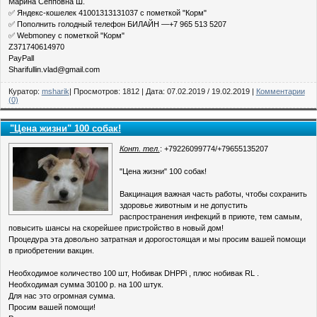
Марина Сепповна Ш.
✅ Яндекс-кошелек 41001313131037 с пометкой "Корм"
✅ Пополнить голодный телефон БИЛАЙН —+7 965 513 5207
✅ Webmoney с пометкой "Корм"
Z371740614970
PayPall
Sharifullin.vlad@gmail.com
Куратор:
msharik
| Просмотров: 1812 | Дата:
07.02.2019
/
19.02.2019
|
Комментарии
(0)
"Цена жизни" 100 собак!
Конт. тел.
: +79226099774/+79655135207
"Цена жизни" 100 собак!
Вакцинация важная часть работы, чтобы сохранить
здоровье животным и не допустить
распространения инфекций в приюте, тем самым,
повысить шансы на скорейшее пристройство в новый дом!
Процедура эта довольно затратная и дорогостоящая и мы просим вашей помощи
в приобретении вакцин.
Необходимое количество 100 шт, Нобивак DHPPi , плюс нобивак RL .
Необходимая сумма 30100 р. на 100 штук.
Для нас это огромная сумма.
Просим вашей помощи!