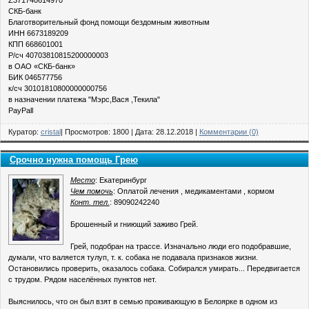
Z371740614970
СКБ-банк
Благотворительный фонд помощи бездомным животным
ИНН 6673189209
КПП 668601001
Р/сч 40703810815200000003
в ОАО «СКБ-банк»
БИК 046577756
к/сч 30101810800000000756
в назначении платежа "Мэрс,Вася ,Текила"
PayPall
Куратор:
cristal
| Просмотров: 1800 | Дата:
28.12.2018
|
Комментарии (0)
Срочно нужна помощь Грею
Место
: Екатеринбург
Чем помочь
: Оплатой лечения , медикаментами , кормом
Конт. тел.
: 89090242240
Брошенный и гниющий заживо Грей.
Грей, подобран на трассе. Изначально люди его подобравшие,
думали, что валяется тулуп, т. к. собака не подавала признаков жизни.
Остановились проверить, оказалось собака. Собирался умирать... Передвигается
с трудом. Рядом населённых пунктов нет.
Выяснилось, что он был взят в семью проживающую в Белоярке в одном из