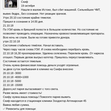
Скиф
19 октября
Нашли в малом Истоке, был сбит машиной. Сильнейшее ЧМТ,
вывих бедра., Без сознания. Нет реакции зрачков.
Утро 20.10 состояние крайне тяжелое.
Пришел в сознание в 14.00 дня.
21.10.18
По УЗИ кровь в брюшной полости в большом количестве. Но состояние не
позволяет проводить операцию. Назначены кровоостанавливающие препараты.
Всю ночь не спали. Были на готове привезти донора.
утро 22.10.18
Состояние стабильно тяжёлое. Начал вставать.
Через пару часов снова УЗИ. И снова необходимо перебрать кровь.
22.10.18 16,30 прооперирован. Удалена селезенка. Перелили кровь .От наркоза
отошел. Первым делом выгрыз катетер. Пришлось переустанавливать.
Состояние остается тяжелым.
Очень нужна финансовая помощь.деньги уходят огромные.
за двое суток пребывания в клинике на Скифа внесено
20.10.18 -3000
20.10.18 -4000+1000
22.10.18 -5000
22.10.18 -15000
Дорого,но! парня вытаскивают с того света.
Разве жизнь имеет стоимость!
Скифу нужна ваша помощь! Помогите парню выжить
Скиф находится в стационаре клиники Зоодоктор Аптекарская 45
Важна любая сумма.
✅ Реквизиты для помощи: