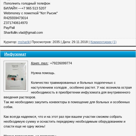
Пополнить голодный телефон
БИЛАЙН —+7 965 513 5207
Webmoney с пометкой "Кот Рысик"
R425559473014
Z371740614970
PayPall
Sharifullin.vlad@gmail.com
Куратор:
msharik
| Просмотров: 2035 | Дата:
29.11.2018
|
Комментарии (1)
Инфузомат
Конт. тел.
: +79226099774
Нужна помощь.
Количество травмированных и больных подопечных с
наступлением холодов , особенно растет. У нас возникла острая
необходимость в приобретении инфузомата для внутривенного
введения растворов.
Так же необходимо закупить конвекторы в помещение для больных и особенных
собак.
Как всегда надеемся, что и на этот раз при вашем участии сможем собрать
необходимую сумму и оснастить передержку необходимым оборудованием и
спасти еще не одну жизнь!