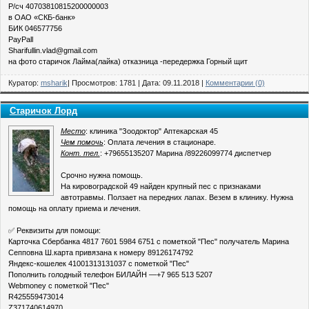
Р/сч 40703810815200000003
в ОАО «СКБ-банк»
БИК 046577756
PayPall
Sharifullin.vlad@gmail.com
на фото старичок Лайма(лайка) отказница -передержка Горный щит
Куратор:
msharik
| Просмотров: 1781 | Дата:
09.11.2018
|
Комментарии (0)
Старичок Лорд
Место
: клиника "Зоодоктор" Аптекарская 45
Чем помочь
: Оплата лечения в стационаре.
Конт. тел.
: +79655135207 Марина /89226099774 диспетчер
Срочно нужна помощь.
На кировоградской 49 найден крупный пес с признаками
автотравмы. Ползает на передних лапах. Везем в клинику. Нужна
помощь на оплату приема и лечения.
✅ Реквизиты для помощи:
Карточка Сбербанка 4817 7601 5984 6751 с пометкой "Пес" получатель Марина
Сепповна Ш.карта привязана к номеру 89126174792
Яндекс-кошелек 41001313131037 с пометкой "Пес"
Пополнить голодный телефон БИЛАЙН —+7 965 513 5207
Webmoney с пометкой "Пес"
R425559473014
Z371740614970