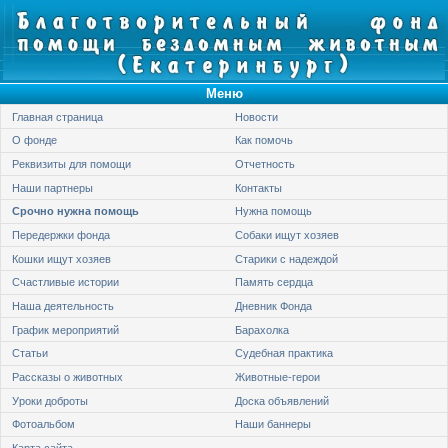
Меню
Главная страница
Новости
О фонде
Как помочь
Реквизиты для помощи
Отчетность
Наши партнеры
Контакты
Срочно нужна помощь
Нужна помощь
Передержки фонда
Собаки ищут хозяев
Кошки ищут хозяев
Старики с надеждой
Счастливые истории
Память сердца
Наша деятельность
Дневник Фонда
График мероприятий
Барахолка
Статьи
Судебная практика
Рассказы о животных
Животные-герои
Уроки доброты
Доска объявлений
Фотоальбом
Наши баннеры
Карта сайта