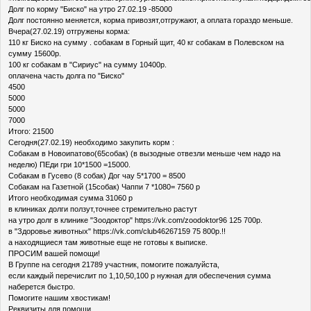
Долг по корму "Биско" на утро 27.02.19 -85000
Долг постоянно меняется, корма привозят,отгружают, а оплата гораздо меньше.
Вчера(27.02.19) отгружены корма:
110 кг Биско на сумму . собакам в Горный щит, 40 кг собакам в Полевском на
сумму 15600р.
100 кг собакам в "Сириус" на сумму 10400р.
оплачена часть долга по "Биско"
4500
5000
5000
7000
Итого: 21500
Сегодня(27.02.19) необходимо закупить корм :
Собакам в Новоипатово(65собак) (в вызодные отвезли меньше чем надо на
неделю) ПЕди гри 10*1500 =15000.
Собакам в Гусево (8 собак) Дог чау 5*1700 = 8500
Собакам на Газетной (15собак) Чаппи 7 *1080= 7560 р
Итого необходимая сумма 31060 р
в клиниках долги ползут,точнее стремительно растут
на утро долг в клинике "Зоодоктор" https://vk.com/zoodoktor96 125 700р.
в "Здоровье животных" https://vk.com/club46267159 75 800р.!!
а находящиеся там животные еще не готовы к выписке.
ПРОСИМ вашей помощи!
В Группе на сегодня 21789 участник, помогите пожалуйста,
если каждый перечислит по 1,10,50,100 р нужная для обеспечения сумма
наберется быстро.
Помогите нашим хвостикам!
Реквизиты для помощи