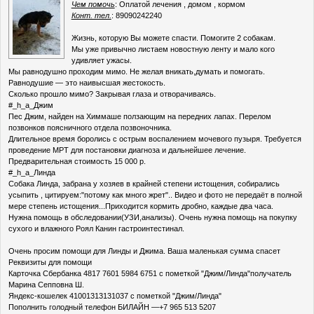
Чем помочь
: Оплатой лечения , домом , кормом
Конт. тел.
: 89090242240
Жизнь, которую Вы можете спасти. Помогите 2 собакам.
Мы уже привычно листаем новостную ленту и мало кого
удивляет ужасы.
Мы равнодушно проходим мимо. Не желая вникать,думать и помогать.
Равнодушие — это наивысшая жестокость.
Сколько прошло мимо? Закрывая глаза и отворачиваясь.
#_h_a_Джим
Пес Джим, найден на Химмаше ползающим на передних лапах. Перелом
позвонков поясничного отдела позвоночника.
Длительное время боролись с острым воспалением мочевого пузыря. Требуется
проведение МРТ для постановки диагноза и дальнейшее лечение.
Предварительная стоимость 15 000 р.
#_h_a_Линда
Собака Линда, забрана у хозяев в крайней степени истощения, собирались
усыпить , цитируем:"потому как много жрет".. Видео и фото не передаёт в полной
мере степень истощения...Приходится кормить дробно, каждые два часа.
Нужна помощь в обследовании(УЗИ,анализы). Очень нужна помощь на покупку
сухого и влажного Роял Канин гастроинтестинал.
Очень просим помощи для Линды и Джима. Ваша маленькая сумма спасет
Реквизиты для помощи
Карточка Сбербанка 4817 7601 5984 6751 с пометкой "Джим/Линда"получатель
Марина Сепповна Ш.
Яндекс-кошелек 41001313131037 с пометкой "Джим/Линда"
Пополнить голодный телефон БИЛАЙН —+7 965 513 5207