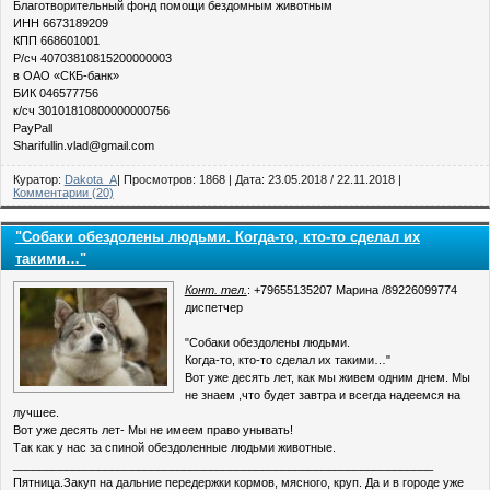
Благотворительный фонд помощи бездомным животным
ИНН 6673189209
КПП 668601001
Р/сч 40703810815200000003
в ОАО «СКБ-банк»
БИК 046577756
к/сч 30101810800000000756
PayPall
Sharifullin.vlad@gmail.com
Куратор:
Dakota_A
| Просмотров: 1868 | Дата:
23.05.2018
/
22.11.2018
|
Комментарии (20)
"Собаки обездолены людьми. Когда-то, кто-то сделал их
такими…"
Конт. тел.
: +79655135207 Марина /89226099774
диспетчер
"Собаки обездолены людьми.
Когда-то, кто-то сделал их такими…"
Вот уже десять лет, как мы живем одним днем. Мы
не знаем ,что будет завтра и всегда надеемся на
лучшее.
Вот уже десять лет- Мы не имеем право унывать!
Так как у нас за спиной обездоленные людьми животные.
________________________________________________________________
Пятница.Закуп на дальние передержки кормов, мясного, круп. Да и в городе уже