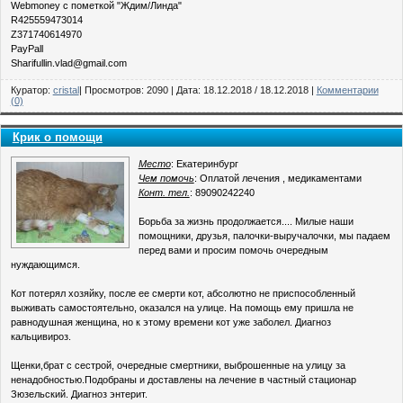
Webmoney с пометкой "Ждим/Линда"
R425559473014
Z371740614970
PayPall
Sharifullin.vlad@gmail.com
Куратор:
cristal
| Просмотров: 2090 | Дата:
18.12.2018
/
18.12.2018
|
Комментарии
(0)
Крик о помощи
Место
: Екатеринбург
Чем помочь
: Оплатой лечения , медикаментами
Конт. тел.
: 89090242240
Борьба за жизнь продолжается.... Милые наши
помощники, друзья, палочки-выручалочки, мы падаем
перед вами и просим помочь очередным
нуждающимся.
Кот потерял хозяйку, после ее смерти кот, абсолютно не приспособленный
выживать самостоятельно, оказался на улице. На помощь ему пришла не
равнодушная женщина, но к этому времени кот уже заболел. Диагноз
кальцивироз.
Щенки,брат с сестрой, очередные смертники, выброшенные на улицу за
ненадобностью.Подобраны и доставлены на лечение в частный стационар
Зюзельский. Диагноз энтерит.