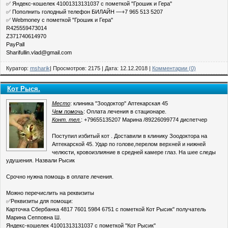
✅ Яндекс-кошелек 41001313131037 с пометкой "Грошик и Гера"
✅ Пополнить голодный телефон БИЛАЙН —+7 965 513 5207
✅ Webmoney с пометкой "Грошик и Гера"
R425559473014
Z371740614970
PayPall
Sharifullin.vlad@gmail.com
Куратор:
msharik
| Просмотров: 2175 | Дата:
12.12.2018
|
Комментарии (0)
Кот Рыся.
Место
: клиника "Зоодоктор" Аптекарская 45
Чем помочь
: Оплата лечения в стационаре.
Конт. тел.
: +79655135207 Марина /89226099774 диспетчер
Поступил избитый кот . Доставили в клинику Зоодоктора на
Аптекарской 45. Удар по голове,перелом верхней и нижней
челюсти, кровоизлияние в средней камере глаз. На шее следы
удушения. Назвали Рысик
Срочно нужна помощь в оплате лечения.
Можно перечислить на реквизиты
✅Реквизиты для помощи:
Карточка Сбербанка 4817 7601 5984 6751 с пометкой Кот Рысик" получатель
Марина Сепповна Ш.
Яндекс-кошелек 41001313131037 с пометкой "Кот Рысик"