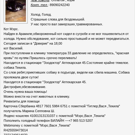
Чем помочь
: Оплатой , корм
Конт. тел.
: 89090242240
Холод. Голод.
Страшные слова для бездомышей.
У нас просто вал замерзших,травмированных.
Кот Мэрс.
Найден в Арамиле,обмороженный кот сидел в сугробе и не мог пошевелиться от
холода. Нужно обследование, кот сильно простывший и не может передвигаться.
Сегодня записан в "Доверие" на 18,00
кот Василий.
При поступлении в клинику температура 33 давление не определилось, "красная
кровь" по нулям.Пришлось срочно переливать!
Находится в стационаре "Зоодоктор" Аптекарская 45.Состояние крайне тяжелое.
собака Текила.
Со слов ребят,приютивших собаку в подъезде, видели как сбила машина. Собака
пролежала двое суток!
Находится в стационаре "Зоодоктор" Аптекарская 45.
Дистрофия,обезвоживание.
Очень нужна ваша помощь!
Можно внести на счет животных в клинику.
Реквизиты для помощи
Карточка Сбербанка 4817 7601 5984 6751 с пометкой "Гитлер,Вася ,Текила"
получатель Марина Сепповна Ш.
Яндекс-кошелек 41001313131037 с пометкой "Мэрс,Вася ,Текила"
Пополнить голодный телефон БИЛАЙН —+7 965 513 5207
Webmoney с пометкой "Мэрс,Вася ,Текила"
R425559473014