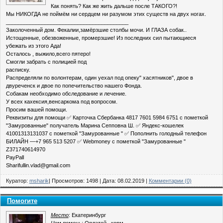
Как понять? Как же жить дальше после ТАКОГО?!
Мы НИКОГДА не поймём ни сердцем ни разумом этих существ на двух ногах.
_________________________________________
Заколоченный дом. Фекалии,замёрзшие столбы мочи. И ГЛАЗА собак..
Истощенные, обезвоженные, промерзшие! Из последних сил пытающиеся
убежать из этого Ада!
Осталось , выжило,всего пятеро!
Смогли забрать с полицией под
расписку.
Распределяли по волонтерам, один уехал под опеку" хасятников", двое в
двуреченск и двое по попечительство нашего Фонда.
Собакам необходимо обследование и лечение.
У всех кахексия,венсаркома под вопросом.
Просим вашей помощи.
Реквизиты для помощи ✅ Карточка Сбербанка 4817 7601 5984 6751 с пометкой
"Замурованные" получатель Марина Сепповна Ш. ✅ Яндекс-кошелек
41001313131037 с пометкой "Замурованные " ✅ Пополнить голодный телефон
БИЛАЙН —+7 965 513 5207 ✅ Webmoney с пометкой "Замурованные "
Z371740614970
PayPall
Sharifullin.vlad@gmail.com
Куратор:
msharik
| Просмотров: 1498 | Дата:
08.02.2019
|
Комментарии (0)
Помогите
Место
: Екатеринбург