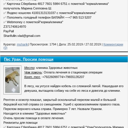
✅ Карточка Сбербанка 4817 7601 5984 6751 с пометкой "корма/клиника"
получатель Марина Сепповна Ш.
✅ Яндекс-кошелек 41001313131037 с пометкой"корма/клиника"
✅ Пополнить голодный телефон БИЛАЙН —+7 965 513 5207
✅ Webmoney с пометкой"корма/клиника"
Z371740614970
PayPall
Sharifullin.vlad@gmail.com
Куратор:
msharik
| Просмотров: 1794 | Дата:
25.02.2019
/
27.02.2019
|
Комментарии
(0)
Пес Уран. Просим помощи
Место
: клиника Здоровье животных
Чем помочь
: Оплата лечения в стационаре.операции
Конт. тел.
: +79226099774/+79655135207
В лесу, на уктусе найден кобель со сломаной лапой. Нашедшая его
девушка, вытащила собаку на себе из леса и довезла до клиники.
Рентген и осмотр показал, закрытый оскольчатый перелом малой и большой
берцовой костей справа со смещением. Ушиб с кровоизлиянием правого глаза.
Перелом верхнего клыка справа. Примерно 7 лет. Назвали Ураном.
Находится в клинике "Здоровье животных"
Очень просим помощи в оплате лечения.
Реквизиты для помощи
✅ Карточка Сбербанка 4817 7601 5984 6751 с пометкой "Уран"получатель Марина