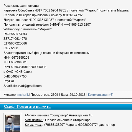
Реквизиты для помощи:
Карточка Сбербанка 4817 7601 5984 6751 с пометкой "Маркиз" получатель Марина
Сепповна Ш.карта привязана к номеру 89126174792
Яндекс-кошелек 41001313131037 с пометкой "Маркиз"
Пополнить голодный телефон БИЛАЙН —+7 965 513 5207
Webmoney с пометкой "Маркиз"
R425559473014
Z371740614970
E175667220066
СКБ-банк
Благотворительный фонд помощи бездомным животным
ИНН 6673189209
КПП 667301001
Р/сч 40703810815200000003
в ОАО «СКБ-банк»
БИК 046577756
PayPall
Sharifullin.vlad@gmail.com
Куратор:
msharik
| Просмотров: 2609 | Дата:
29.10.2018
|
Комментарии (6)
Скиф. Помогите выжить
Место
: клиника "Зоодоктор" Аптекарская 45
Чем помочь
: Оплата лечения в стационаре.
Конт. тел.
: +79655135207 Марина /89226099774 диспетчер