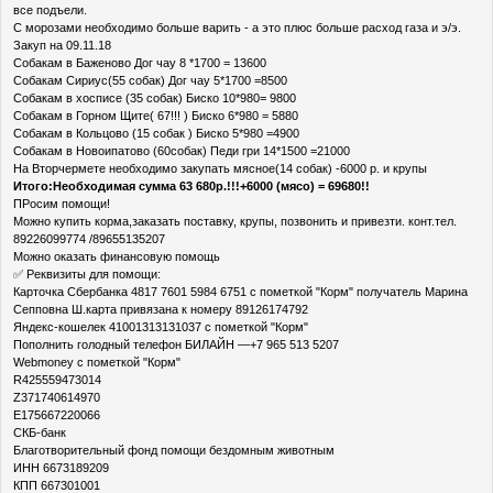
все подъели.
С морозами необходимо больше варить - а это плюс больше расход газа и э/э.
Закуп на 09.11.18
Собакам в Баженово Дог чау 8 *1700 = 13600
Собакам Сириус(55 собак) Дог чау 5*1700 =8500
Собакам в хосписе (35 собак) Биско 10*980= 9800
Собакам в Горном Щите( 67!!! ) Биско 6*980 = 5880
Собакам в Кольцово (15 собак ) Биско 5*980 =4900
Собакам в Новоипатово (60собак) Педи гри 14*1500 =21000
На Вторчермете необходимо закупать мясное(14 собак) -6000 р. и крупы
Итого:Необходимая сумма 63 680р.!!!+6000 (мясо) = 69680!!
ПРосим помощи!
Можно купить корма,заказать поставку, крупы, позвонить и привезти. конт.тел.
89226099774 /89655135207
Можно оказать финансовую помощь
✅ Реквизиты для помощи:
Карточка Сбербанка 4817 7601 5984 6751 с пометкой "Корм" получатель Марина
Сепповна Ш.карта привязана к номеру 89126174792
Яндекс-кошелек 41001313131037 с пометкой "Корм"
Пополнить голодный телефон БИЛАЙН —+7 965 513 5207
Webmoney с пометкой "Корм"
R425559473014
Z371740614970
E175667220066
СКБ-банк
Благотворительный фонд помощи бездомным животным
ИНН 6673189209
КПП 667301001