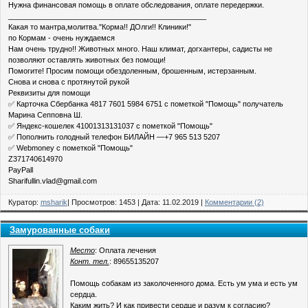
Нужна финансовая помощь в оплате обследования, оплате передержки.
________________________________________________
Какая то мантра,молитва."Корма!! ДОлги!! Клиники!"
по Кормам - очень нуждаемся
Нам очень трудно!! Животных много. Наш климат, догхантеры, садисты не
позволяют оставлять животных без помощи!
Помогите! Просим помощи обездоленным, брошенным, истерзанным.
Снова и снова с протянутой рукой
Реквизиты для помощи
✅ Карточка Сбербанка 4817 7601 5984 6751 с пометкой "Помощь" получатель
Марина Сепповна Ш.
✅ Яндекс-кошелек 41001313131037 с пометкой "Помощь"
✅ Пополнить голодный телефон БИЛАЙН —+7 965 513 5207
✅ Webmoney с пометкой "Помощь"
Z371740614970
PayPall
Sharifullin.vlad@gmail.com
Куратор:
msharik
| Просмотров: 1453 | Дата:
11.02.2019
|
Комментарии (2)
Замурованные собаки
Место
: Оплата лечения
Конт. тел.
: 89655135207
Помощь собакам из заколоченного дома. Есть ум ума и есть ум
сердца.
Каким жить? И как привести сердце и разум к согласию?