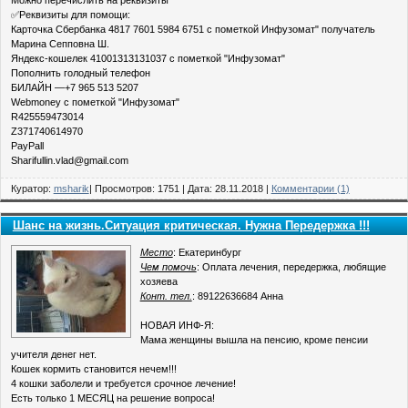
Можно перечислить на реквизиты
✅Реквизиты для помощи:
Карточка Сбербанка 4817 7601 5984 6751 с пометкой Инфузомат" получатель
Марина Сепповна Ш.
Яндекс-кошелек 41001313131037 с пометкой "Инфузомат"
Пополнить голодный телефон
БИЛАЙН —+7 965 513 5207
Webmoney с пометкой "Инфузомат"
R425559473014
Z371740614970
PayPall
Sharifullin.vlad@gmail.com
Куратор:
msharik
| Просмотров: 1751 | Дата:
28.11.2018
|
Комментарии (1)
Шанс на жизнь.Ситуация критическая. Нужна Передержка !!!
Место
: Екатеринбург
Чем помочь
: Оплата лечения, передержка, любящие
хозяева
Конт. тел.
: 89122636684 Анна
НОВАЯ ИНФ-Я:
Мама женщины вышла на пенсию, кроме пенсии
учителя денег нет.
Кошек кормить становится нечем!!!
4 кошки заболели и требуется срочное лечение!
Есть только 1 МЕСЯЦ на решение вопроса!