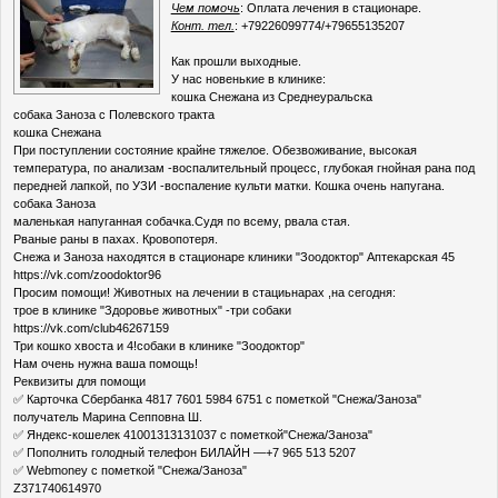
Чем помочь
: Оплата лечения в стационаре.
Конт. тел.
: +79226099774/+79655135207
Как прошли выходные.
У нас новенькие в клинике:
кошка Снежана из Среднеуральска
собака Заноза с Полевского тракта
кошка Снежана
При поступлении состояние крайне тяжелое. Обезвоживание, высокая
температура, по анализам -воспалительный процесс, глубокая гнойная рана под
передней лапкой, по УЗИ -воспаление культи матки. Кошка очень напугана.
собака Заноза
маленькая напуганная собачка.Судя по всему, рвала стая.
Рваные раны в пахах. Кровопотеря.
Снежа и Заноза находятся в стационаре клиники "Зоодоктор" Аптекарская 45
https://vk.com/zoodoktor96
Просим помощи! Животных на лечении в стациьнарах ,на сегодня:
трое в клинике "Здоровье животных" -три собаки
https://vk.com/club46267159
Три кошко хвоста и 4!собаки в клинике "Зоодоктор"
Нам очень нужна ваша помощь!
Реквизиты для помощи
✅ Карточка Сбербанка 4817 7601 5984 6751 с пометкой "Снежа/Заноза"
получатель Марина Сепповна Ш.
✅ Яндекс-кошелек 41001313131037 с пометкой"Снежа/Заноза"
✅ Пополнить голодный телефон БИЛАЙН —+7 965 513 5207
✅ Webmoney с пометкой "Снежа/Заноза"
Z371740614970