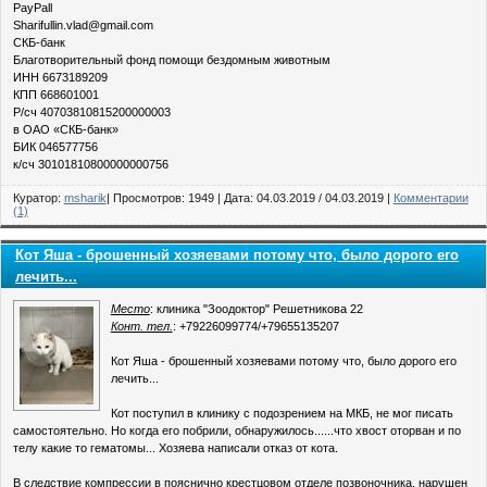
PayPall
Sharifullin.vlad@gmail.com
СКБ-банк
Благотворительный фонд помощи бездомным животным
ИНН 6673189209
КПП 668601001
Р/сч 40703810815200000003
в ОАО «СКБ-банк»
БИК 046577756
к/сч 30101810800000000756
Куратор:
msharik
| Просмотров: 1949 | Дата:
04.03.2019
/
04.03.2019
|
Комментарии
(1)
Кот Яша - брошенный хозяевами потому что, было дорого его
лечить...
Место
: клиника "Зоодоктор" Решетникова 22
Конт. тел.
: +79226099774/+79655135207
Кот Яша - брошенный хозяевами потому что, было дорого его
лечить...
Кот поступил в клинику с подозрением на МКБ, не мог писать
самостоятельно. Но когда его побрили, обнаружилось......что хвост оторван и по
телу какие то гематомы... Хозяева написали отказ от кота.
В следствие компрессии в пояснично крестцовом отделе позвоночника, нарушен