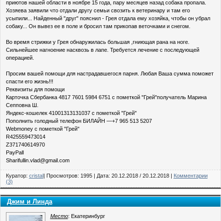
приютов нашей области в ноябре 15 года, пару месяцев назад собака пропала.
Хозяева заявили что отдали другу семьи свозить к ветеринару и там его
усыпили... Найденный "друг" пояснил - Грея отдала ему хозяйка, чтобы он убрал
собаку... Он вывез ее в поле и бросил там прикопав веточками и снегом.
Во время стрижки у Грея обнаружилась большая ,гниющая рана на ноге.
Сильнейшее нагноение насквозь в лапе. Требуется лечение с последующей
операцией.
Просим вашей помощи для настрадавшегося парня. Любая Ваша сумма поможет
спасти его жизнь!!!
Реквизиты для помощи
Карточка Сбербанка 4817 7601 5984 6751 с пометкой "Грей"получатель Марина
Сепповна Ш.
Яндекс-кошелек 41001313131037 с пометкой "Грей"
Пополнить голодный телефон БИЛАЙН —+7 965 513 5207
Webmoney с пометкой "Грей"
R425559473014
Z371740614970
PayPall
Sharifullin.vlad@gmail.com
Куратор:
cristal
| Просмотров: 1995 | Дата:
20.12.2018
/
20.12.2018
|
Комментарии
(3)
Джим и Линда
Место
: Екатеринбург