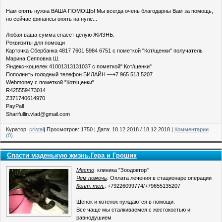
Нам опять нужна ВАША ПОМОЩЬ! Мы всегда очень благодарны Вам за помощь,
но сейчас финансы опять на нуле...
Любая ваша сумма спасет целую ЖИЗНЬ.
Реквизиты для помощи
Карточка Сбербанка 4817 7601 5984 6751 с пометкой "Кот/щенки" получатель
Марина Сепповна Ш.
Яндекс-кошелек 41001313131037 с пометкой" Кот/щенки"
Пополнить голодный телефон БИЛАЙН —+7 965 513 5207
Webmoney с пометкой "Кот/щенки"
R425559473014
Z371740614970
PayPall
Sharifullin.vlad@gmail.com
Куратор:
cristal
| Просмотров: 1750 | Дата:
18.12.2018
/
18.12.2018
|
Комментарии
(0)
Спасти маденькую жизнь.Гера и Грошик
Место
: клиника "Зоодоктор"
Чем помочь
: Оплата лечения в стационаре.операции
Конт. тел.
: +79226099774/+79655135207
Щенок и котенок нуждаются в помощи.
Все чаще мы сталкиваемся с жестокостью и
равнодушием