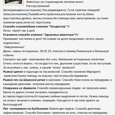
Животных на стационарном лечении много.
Расход огромный.
Шели(демадекоз,истощение),Эльза(демадекоз), Гучи( перелом передней
лапки,воспаление),Рыжий(снята проволока,воспаление кости),Аявка
(расстреляна дробью, месяц ползала без помощи,лапу ампутировали, на спине
огромная рана,лечится), Курт(чума).
Спасибо огромнейшее клинике "Зоодоктор" !!
Лечат, терпят нас в долг.
Огромное спасибо клинике "Здоровье животных"!!!
Принимают постоянно в долг! Не взирая на долги продолжают лечить наших
подопечных!
"Замурованные"
Двоих, самых истощенных, 08.02.19, отвезли в клинику.Рыженькую и беленькую
собачек.
Смотреть как едят -невозможно без слез. Маленькие истощенные скелетики.
Очень хочется верить, что воздастся тем, двуногим существам, по их поступкам.
За выходные у нас ,опять, в нашем "полку" прибыло!!
Рыжий щенок
в подъезде на Хасановской. Спасибо огромное Маргарите
-приютила.Нужна помощь на покупку глистогонки,обследование.
Рыжий пес на Широкой речке
в магазине. Спасибо Нине-взяла на передержку и
нашедшим девочкам- оплатили месяц передержки
Старушка из Арамиля.
Спасибо неравнодушным людям -не проехали мимо.
Брела по дороге,точнее пыталась передвигаться,
вставала.падал,ползла.Истощение,гнойные выделения из петли. Нужна помощь
на оплату лечения в клинике, операцию. Находится в частном приюте на
Волгоградской
Пес -потеряшка на Куйбышева
Ловили две недели. Спасибо девочкам-
зафиксировали. Спасибо Екатерине -приютила на ночь, отвезла на передержку.