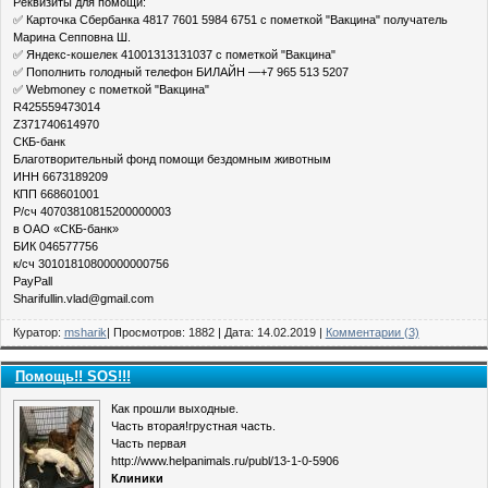
Реквизиты для помощи:
✅ Карточка Сбербанка 4817 7601 5984 6751 с пометкой "Вакцина" получатель
Марина Сепповна Ш.
✅ Яндекс-кошелек 41001313131037 с пометкой "Вакцина"
✅ Пополнить голодный телефон БИЛАЙН —+7 965 513 5207
✅ Webmoney с пометкой "Вакцина"
R425559473014
Z371740614970
СКБ-банк
Благотворительный фонд помощи бездомным животным
ИНН 6673189209
КПП 668601001
Р/сч 40703810815200000003
в ОАО «СКБ-банк»
БИК 046577756
к/сч 30101810800000000756
PayPall
Sharifullin.vlad@gmail.com
Куратор:
msharik
| Просмотров: 1882 | Дата:
14.02.2019
|
Комментарии (3)
Помощь!! SOS!!!
Как прошли выходные.
Часть вторая!грустная часть.
Часть первая
http://www.helpanimals.ru/publ/13-1-0-5906
Клиники