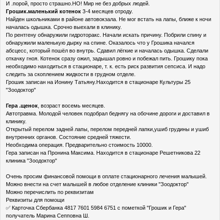
И .порой, просто страшно.НО! Мир не без добрых людей.
Грошик.маленький котенок
3-4 месяцев отроду.
Найден школьниками в районе автовокзала. Не мог встать на лапы, ближе к ночи
началась одышка. Срочно выехали в клинику.
По рентгену обнаружили гидроторакс. Начали искать причину. Побрили спину и
обнаружили маленькую дырку на спине. Оказалось что у Грошика начался
абсцесс, который пошёл во внутрь. Сдавил лёгкие и началась одышка. Сделали
откачку гноя. Котенок сразу ожил, задышал ровно и побежал пить. Грошику пока
необходимо находиться в стационаре, т. к. есть риск развития сепсиса. И надо
следить за скоплением жидкости в грудном отделе.
Грошик записан на Ионину Татьяну.Находится в стационаре Культуры 25
"Зоодоктор"
Гера .щенок
, возраст восемь месяцев.
Автотравма. Молодой человек подобрал беднягу на обочине дороги и доставил в
клинику.
Открытый перелом задней лапы, перелом передней лапки,ушиб грудины и ушиб
внутренних органов. Состояние средней тяжести.
Необходима операция. Предварительно стоимость 10000.
Гера записан на Пронина Максима. Находится в стационаре Решетникова 22
клиника "Зоодоктор"
Очень просим финансовой помощи в оплате стационарного лечения малышей.
Можно внести на счет малышей в любое отделение клиники "Зоодоктор"
Можно перечислить по реквизитам
Реквизиты для помощи
✅ Карточка Сбербанка 4817 7601 5984 6751 с пометкой "Грошик и Гера"
получатель Марина Сепповна Ш.