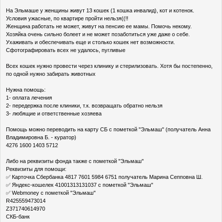
На Эльмаше у женщины живут 13 кошек (1 кошка инвалид), кот и котенок.
Условия ужасные, по квартире пройти нельзя((!!
Женщина работать не может, живут на пенсию ее мамы. Помочь некому.
Хозяйка очень сильно болеет и не может позаботиться уже даже о себе.
Ухаживать и обеспечивать еще и столько кошек нет возможности.
Сфотографировать всех не удалось, пугливые
Всех кошек нужно провести через клинику и стерилизовать. Хотя бы постепенно,
по одной нужно забирать животных
Нужна помощь:
1- оплата лечения
2- передержка после клиники, т.к. возвращать обратно нельзя
3- любящие и ответственные хозяева
Помощь можно переводить на карту СБ с пометкой "Эльмаш" (получатель Анна
Владимировна Б. - куратор)
4276 1600 1403 5712
Либо на реквизиты фонда также с пометкой "Эльмаш"
Реквизиты для помощи:
✅ Карточка Сбербанка 4817 7601 5984 6751 получатель Марина Сепповна Ш.
✅ Яндекс-кошелек 41001313131037 с пометкой "Эльмаш"
✅ Webmoney с пометкой "Эльмаш"
R425559473014
Z371740614970
СКБ-банк