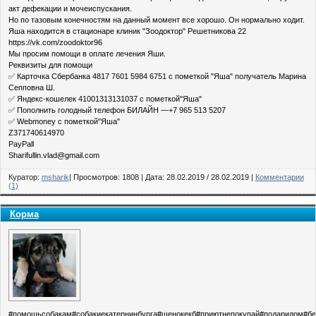
акт дефекации и мочеиспускания.
Но по тазовым конечностям на данный момент все хорошо. Он нормально ходит.
Яша находится в стационаре клиник "Зоодоктор" Решетникова 22
https://vk.com/zoodoktor96
Мы просим помощи в оплате лечения Яши.
Реквизиты для помощи
✅ Карточка Сбербанка 4817 7601 5984 6751 с пометкой "Яша" получатель Марина
Сепповна Ш.
✅ Яндекс-кошелек 41001313131037 с пометкой"Яша"
✅ Пополнить голодный телефон БИЛАЙН —+7 965 513 5207
✅ Webmoney с пометкой"Яша"
Z371740614970
PayPall
Sharifullin.vlad@gmail.com
Куратор:
msharik
| Просмотров: 1808 | Дата:
28.02.2019
/
28.02.2019
|
Комментарии
(1)
Корма
#помощьсобакам#собакиекатернинбурга#щенокекб#приютнепокупай#подаридом#б