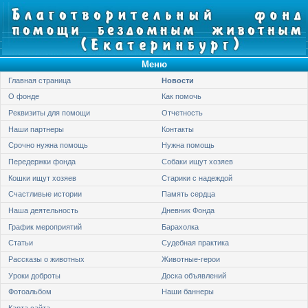
Меню
Главная страница
Новости
О фонде
Как помочь
Реквизиты для помощи
Отчетность
Наши партнеры
Контакты
Срочно нужна помощь
Нужна помощь
Передержки фонда
Собаки ищут хозяев
Кошки ищут хозяев
Старики с надеждой
Счастливые истории
Память сердца
Наша деятельность
Дневник Фонда
График мероприятий
Барахолка
Статьи
Судебная практика
Рассказы о животных
Животные-герои
Уроки доброты
Доска объявлений
Фотоальбом
Наши баннеры
Карта сайта