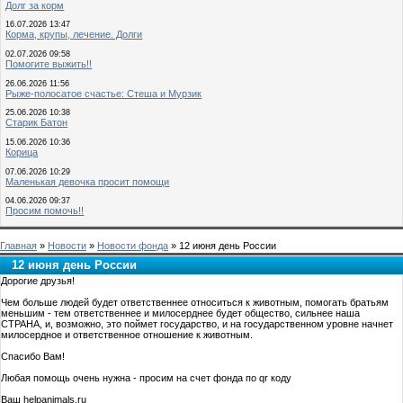
Долг за корм
16.07.2026 13:47
Корма, крупы, лечение. Долги
02.07.2026 09:58
Помогите выжить!!
26.06.2026 11:56
Рыже-полосатое счастье: Стеша и Мурзик
25.06.2026 10:38
Старик Батон
15.06.2026 10:36
Корица
07.06.2026 10:29
Маленькая девочка просит помощи
04.06.2026 09:37
Просим помочь!!
Главная
»
Новости
»
Новости фонда
» 12 июня день России
12 июня день России
Дорогие друзья!
Чем больше людей будет ответственнее относиться к животным, помогать братьям
меньшим - тем ответственнее и милосерднее будет общество, сильнее наша
СТРАНА, и, возможно, это поймет государство, и на государственном уровне начнет
милосердное и ответственное отношение к животным.
Спасибо Вам!
Любая помощь очень нужна - просим на счет фонда по qr коду
Ваш helpanimals.ru