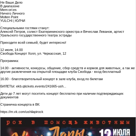
Не Ваше Дело
В диапазоне
Mem:ori:es
Ничего Личного
Molten Point
YULCHI | ЮЛЧИ
Специальными гостями станут:
Алексей Петров, солист Екатерининского оркестра и Вячеслав Леванов, артист
Уральского государственного театра эстрады
Приходите всей семьей, будет интересно!
12 июля, 14.00
Свобода Концерт Холл, ул. Черкасская, 12
Программа:
14.00 - активности, конкурсы, общение, сбор средств и кормов для животных, а так же
другие развлечения на открытой площадке клуба Свобода - вход бесплатный
16.00 - благотворительный концерт в зале клуба, вход по билетам
БИЛЕТЫ: ekb.qtickets.events/241665-ush...
Дети до 7 лет могут посетить концерт бесплатно при наличии подтверждающих
документов
Страничка концерта в ВК:
https://m.vk.com/ushilapirock