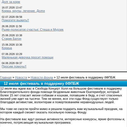
Долг за корм
16.07.2026 13:47
Корма, крупы, лечение. Долги
02.07.2026 09:58
Помогите выжить!!
26.06.2026 11:56
Рыже-полосатое счастье: Стеша и Мурзик
25.06.2026 10:38
Старик Батон
15.06.2026 10:36
Корица
07.06.2026 10:29
Маленькая девочка просит помощи
04.06.2026 09:37
Просим помочь!!
Главная
»
Новости
»
Новости фонда
» 12 июля фестиваль в поддержку бФПБЖ
12 июля фестиваль в поддержку бФПБЖ
12 июля мы ждем вас в Свобода Концерт Холл на большом фестивале в поддержку
Благотворительного фонда помощи бездомным животным Екатеринбург, который
более 15 лет спасает жизни собакам и кошкам, попавшим в беду, и счет спасенных
жизней уже идет на тысячи. Тем не менее, все эти годы Фонд существует только
благодаря активистам, волонтерам и пожертвованиям неравнодушных людей.
Мы тоже не смогли пройти мимо и решили подарить вам музыкальный праздник, на
котором каждый сможет оказать посильную помощь Фонду.
На фестивале вас ждут разные активности, интересные конкурсы, яркие фотозоны и,
конечно, потрясающая музыкальная программа: