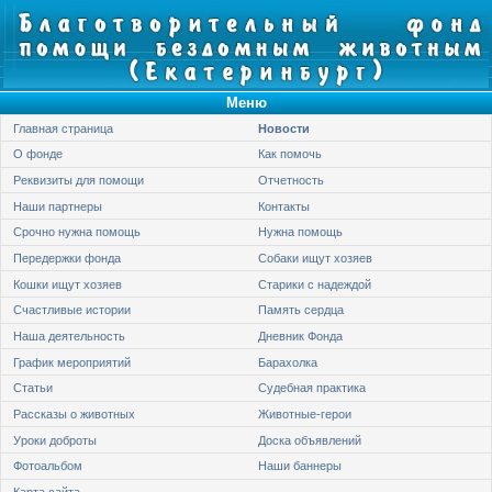
Меню
Главная страница
Новости
О фонде
Как помочь
Реквизиты для помощи
Отчетность
Наши партнеры
Контакты
Срочно нужна помощь
Нужна помощь
Передержки фонда
Собаки ищут хозяев
Кошки ищут хозяев
Старики с надеждой
Счастливые истории
Память сердца
Наша деятельность
Дневник Фонда
График мероприятий
Барахолка
Статьи
Судебная практика
Рассказы о животных
Животные-герои
Уроки доброты
Доска объявлений
Фотоальбом
Наши баннеры
Карта сайта