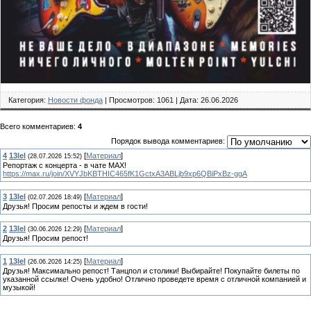
Категория:
Новости фонда
| Просмотров: 1061 | Дата: 26.06.2026
Всего комментариев:
4
Порядок вывода комментариев:
4
13lel
[
Материал
]
(28.07.2026 15:52)
Репортаж с концерта - в чате МАХ!
https://max.ru/join/XVYJbKBTHIC465fK1GctxA3ABLjb9xp6QBiPxBz-ggA
3
13lel
[
Материал
]
(02.07.2026 18:49)
Друзья! Просим репосты и ждем в гости!
2
13lel
[
Материал
]
(30.06.2026 12:29)
Друзья! Просим репост!
1
13lel
[
Материал
]
(26.06.2026 14:25)
Друзья! Максимально репост! Танцпол и столики! Выбирайте! Покупайте билеты по
указанной ссылке! Очень удобно! Отлично проведете время с отличной компанией и
музыкой!