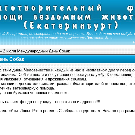
ый Вы прожили, не совершенен до тех пор, пока Вы не сделали что-нибудь 
кто никогда не сможет возместить Вам этот долг.
Р
» 2 июля Международный День Собак
ень Собак
.
 этим днем. Человечество и каждый из нас в неоплатном долгу перед с
 значима. Собаки несли и несут свою непростую службу. К сожалению, 
ия уважения, отношения и проживания собакам.
изации в догхостеле силами граждан, благотворителей делаем все, что 
спечить ветеринарную помощь.
усовая бумажка человека в человеке!
 на счет фонда по qr коду - оперативно и адресно!!!!
ль «Уши. Лапы. Рок-н-ролл» в Свобода концерт холл. Начало программы с