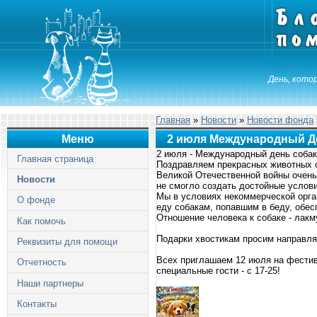
День, котор
Главная
»
Новости
»
Новости фонда
Меню
2 июля Международный Д
2 июля - Международный день собак
Главная страница
Поздравляем прекрасных животных с
Великой Отечественной войны очень
Новости
не смогло создать достойные услов
Мы в условиях некоммерческой орган
О фонде
еду собакам, попавшим в беду, обе
Отношение человека к собаке - лакм
Как помочь
Подарки хвостикам просим направлять
Реквизиты для помощи
Всех приглашаем 12 июля на фестива
Отчетность
специальные гости - с 17-25!
Наши партнеры
Контакты