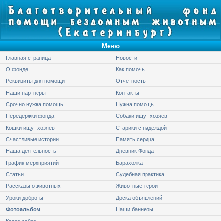
Меню
Главная страница
Новости
О фонде
Как помочь
Реквизиты для помощи
Отчетность
Наши партнеры
Контакты
Срочно нужна помощь
Нужна помощь
Передержки фонда
Собаки ищут хозяев
Кошки ищут хозяев
Старики с надеждой
Счастливые истории
Память сердца
Наша деятельность
Дневник Фонда
График мероприятий
Барахолка
Статьи
Судебная практика
Рассказы о животных
Животные-герои
Уроки доброты
Доска объявлений
Фотоальбом
Наши баннеры
Карта сайта