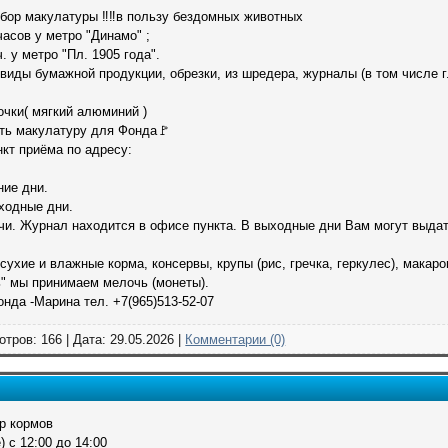
бор макулатуры ‼‼в пользу бездомных животных
часов у метро "Динамо" ;
ч. у метро "Пл. 1905 года".
ды бумажной продукции, обрезки, из шредера, журналы (в том числе гля
очки( мягкий алюминий )
ть макулатуру для Фонда🚩
нкт приёма по адресу:
ние дни.
ыходные дни.
ачи. Журнал находится в офисе пункта. В выходные дни Вам могут выда
ухие и влажные корма, консервы, крупы (рис, гречка, геркулес), макаро
ь" мы принимаем мелочь (монеты).
онда -Марина тел. +7(965)513-52-07
отров: 166 | Дата:
29.05.2026
|
Комментарии (0)
р кормов
) с 12:00 до 14:00