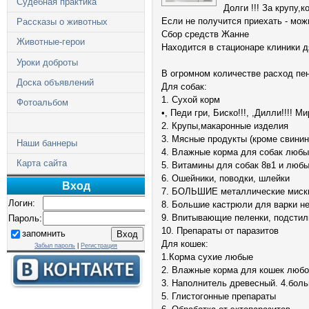
Судебная практика
Долги !!! За крупу,к
Если не получится приехать - мо
Рассказы о животных
Сбор средств Жанне
Животные-герои
Находится в стационаре клиники 
Уроки доброты
В огромном количестве расход пе
Доска объявлений
Для собак:
1. Сухой корм
Фотоальбом
•, Педи гри, Биско!!!, ,Дилли!!!! М
2. Крупы,макаронные изделия
3. Мясные продукты (кроме свинин
Наши баннеры
4. Влажные корма для собак люб
Карта сайта
5. Витамины для собак 8в1 и люб
6. Ошейники, поводки, шлейки
Вход
7. БОЛЬШИЕ металлические миски
Логин:
8. Большие кастрюли для варки не
9. Впитывающие пеленки, подстил
Пароль:
10. Препараты от паразитов
запомнить
Для кошек:
Забыл пароль
|
Регистрация
1.Корма сухие любые
2. Влажные корма для кошек люб
3. Наполнитель древесный. 4.боль
5. Глистогонные препараты