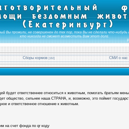
ый Вы прожили, не совершенен до тех пор, пока Вы не сделали что-нибудь 
кто никогда не сможет возместить Вам этот долг.
Р
Сборы кормов
СМИ о нас
[162]
й будет ответственнее относиться к животным, помогать братьям мень
ет общество, сильнее наша СТРАНА, и, возможно, это поймет государст
ное и ответственное отношение к животным.
м на счет фонда по qr коду