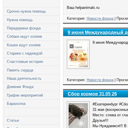
Ваш helpanimals.ru
Срочно нужна помощь
Категория:
Новости фонда
| Просм
Нужна помощь
Передержки фонда
9 июня Международный д
Собаки ищут хозяев
9 июня Международ
Кошки ищут хозяев
Старики с надеждой
Счастливые истории
Память сердца
Наша деятельность
Категория:
Новости фонда
| Просм
Дневник Фонда
Сбор кормов 31.05 26
График мероприятий
Барахолка
#Екатеринбург #Сбо
31 мая (воскресенье
Место: слева от гла
Статьи
Друзья!!!
Мы Нуждаемся!!! В 