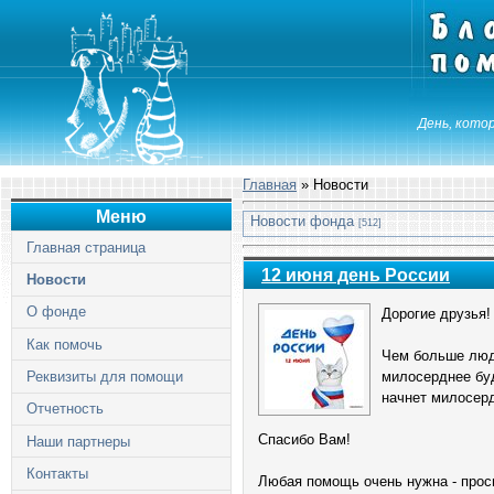
День, котор
Главная
»
Новости
Меню
Новости фонда
[512]
Главная страница
12 июня день России
Новости
О фонде
Дорогие друзья!
Как помочь
Чем больше люде
Реквизиты для помощи
милосерднее буд
начнет милосерд
Отчетность
Спасибо Вам!
Наши партнеры
Контакты
Любая помощь очень нужна - проси