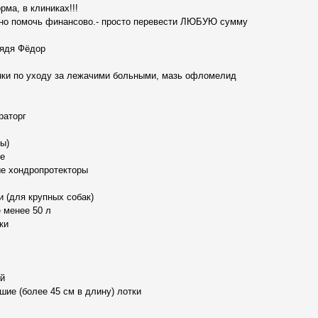
орма, в клиниках!!!
жно помочь финансово.- просто перевести ЛЮБУЮ сумму
дядя Фёдор
нки по уходу за лежачими больными, мазь офломелид
ираторг
ы)
ые
ые хондропротекторы
 (для крупных собак)
 менее 50 л
ки
ой
шие (более 45 см в длину) лотки