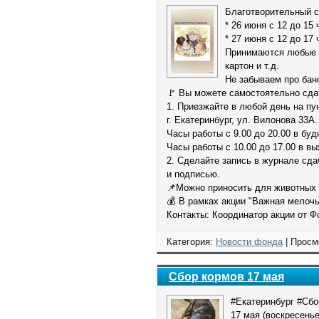
Благотворительный с
* 26 июня с 12 до 15 
* 27 июня с 12 до 17 
Принимаются любые ви
картон и т.д.
Не забываем про бан
🚩 Вы можете самостоятельно сда
1. Приезжайте в любой день на пу
г. Екатеринбург, ул. Вилонова 33А.
Часы работы с 9.00 до 20.00 в буд
Часы работы с 10.00 до 17.00 в в
2. Сделайте запись в журнале сд
и подписью.
📌Можно приносить для животных с
💰 В рамках акции "Важная мелоч
Контакты: Координатор акции от Ф
Категория:
Новости фонда
| Просм
Сбор кормов 17 мая
#Екатеринбург #Сбо
17 мая (воскресенье