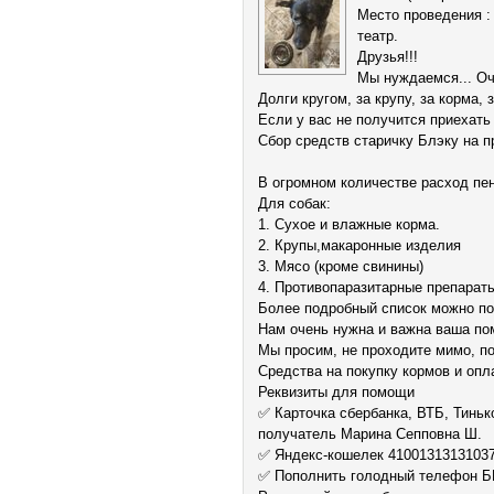
Место проведения : 
театр.
Друзья!!!
Мы нуждаемся... Оч
Долги кругом, за крупу, за корма, 
Если у вас не получится приехат
Сбор средств старичку Блэку на п
В огромном количестве расход пе
Для собак:
1. Сухое и влажные корма.
2. Крупы,макаронные изделия
3. Мясо (кроме свинины)
4. Противопаразитарные препарат
Более подробный список можно п
Нам очень нужна и важна ваша по
Мы просим, не проходите мимо, по
Средства на покупку кормов и опл
Реквизиты для помощи
✅ Карточка сбербанка, ВТБ, Тинь
получатель Марина Сепповна Ш.
✅ Яндекс-кошелек 4100131313103
✅ Пополнить голодный телефон 