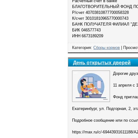
Расчетный счет в банке
БЛАГОТВОРИТЕЛЬНЫЙ ФОНД П
Р/счет 40703810877700058328
К/счет 30101810965770000743
БАНК ПОЛУЧАТЕЛЯ ФИЛИАЛ "ДЕЛО
БИК 046577743
ИНН 6673189209
Категория:
Сборы кормов
| Просмот
День открытых дверей
Дорогие друз
11 апреля с 
Фонд приглаш
Екатеринбург, ул. Подгорная, 2, э
Подробное сообщение или по ссы
https://max.ru/c/-69443931611188/