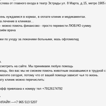
слева от главного входа в театр Эстрады ул. 8 Марта, д.15, метро 1905 
ень нуждаемся в кормах, в оплате клиник и медикаментах.
за лечение в клиниках...
ь - можно помочь финансово - просто перевести ЛЮБУЮ сумму.
риём врача
нки по уходу за лежачими больными, мазь офломелид
ы.
осмотреть на сайте. Мы принимаем любую помощь
мощь, без вас мы не сможем помочь животным оказавшимся в трудной с
могите сегодня, потому что от вашей помощи зависит чья то жизнь.
ату клиник можно перечислить:
кофф привязана к номеру тел +79126174792
7
БИЛАЙН —+7 965 513 5207