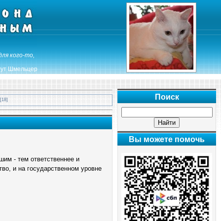
для кого-то,
ут Шмельцер
Поиск
[18]
Вы можете помочь
шим - тем ответственнее и
во, и на государственном уровне