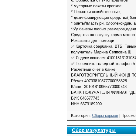
6. Обработка от эктопаразитов
* мусорные пакеты крепкие;
* Перчатки хозяйственные;
* дезинфицирующие средства( бон
* бинты/пластыри, хлоргексидин, 
*б/у банеры любых размеров,одея
Средства на покупку корма можно
Реквизиты для помощи
✅ Карточка сбербанка, ВТБ, Тинь
получатель Марина Сепповна Ш.
✅ Яндекс-кошелек 4100131313103
✅ Пополнить голодный телефон 
Расчетный счет в банке
БЛАГОТВОРИТЕЛЬНЫЙ ФОНД П
Р/счет 40703810877700058328
К/счет 30101810965770000743
БАНК ПОЛУЧАТЕЛЯ ФИЛИАЛ "ДЕЛО
БИК 046577743
ИНН 6673189209
Категория:
Сборы кормов
| Просмот
Сбор макулатуры