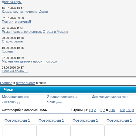
Долг за корм
16.07.2026 13:47
Корма, крупы, лечение. Долги
02.07.2026 09:58
Помогите выжить!!
26.06.2026 11:56
Рыже-полосатое счастье: Стеша и Мурзик
25.06.2026 10:38
Старик Батон
15.06.2026 10:36
Корица
07.06.2026 10:29
Маленькая девочка просит помощи
04.06.2026 09:37
Просим помочь!!
Главная
»
Фотоальбом
» Чеки
Чеки
Мероприятия
Я нашел семью
Для комментариев
[290]
[846]
[3044]
Листовки
Чеки
[0]
[7556]
Фотографий в альбоме:
7556
Страницы:
«
1
2
...
6
7
8
9
10
...
188
189
»
Фотография 1
Фотография 1
Фотография 1
Фотография 1