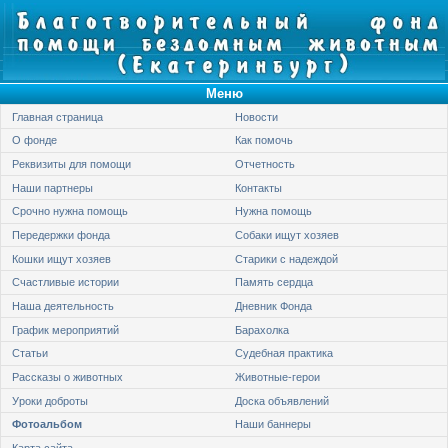
Меню
Главная страница
Новости
О фонде
Как помочь
Реквизиты для помощи
Отчетность
Наши партнеры
Контакты
Срочно нужна помощь
Нужна помощь
Передержки фонда
Собаки ищут хозяев
Кошки ищут хозяев
Старики с надеждой
Счастливые истории
Память сердца
Наша деятельность
Дневник Фонда
График мероприятий
Барахолка
Статьи
Судебная практика
Рассказы о животных
Животные-герои
Уроки доброты
Доска объявлений
Фотоальбом
Наши баннеры
Карта сайта