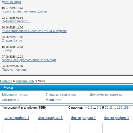
Долг за корм
16.07.2026 13:47
Корма, крупы, лечение. Долги
02.07.2026 09:58
Помогите выжить!!
26.06.2026 11:56
Рыже-полосатое счастье: Стеша и Мурзик
25.06.2026 10:38
Старик Батон
15.06.2026 10:36
Корица
07.06.2026 10:29
Маленькая девочка просит помощи
04.06.2026 09:37
Просим помочь!!
Главная
»
Фотоальбом
» Чеки
Чеки
Мероприятия
Я нашел семью
Для комментариев
[290]
[846]
[3044]
Листовки
Чеки
[0]
[7556]
Фотографий в альбоме:
7556
Страницы:
«
1
2
...
7
8
9
10
11
...
188
189
»
Фотография 1
Фотография 1
Фотография 1
Фотография 1