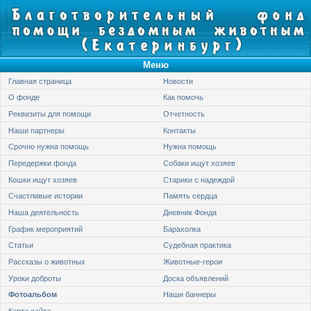
Меню
Главная страница
Новости
О фонде
Как помочь
Реквизиты для помощи
Отчетность
Наши партнеры
Контакты
Срочно нужна помощь
Нужна помощь
Передержки фонда
Собаки ищут хозяев
Кошки ищут хозяев
Старики с надеждой
Счастливые истории
Память сердца
Наша деятельность
Дневник Фонда
График мероприятий
Барахолка
Статьи
Судебная практика
Рассказы о животных
Животные-герои
Уроки доброты
Доска объявлений
Фотоальбом
Наши баннеры
Карта сайта