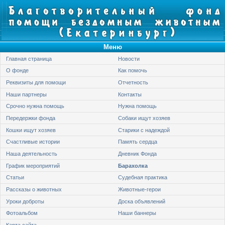
Меню
Главная страница
Новости
О фонде
Как помочь
Реквизиты для помощи
Отчетность
Наши партнеры
Контакты
Срочно нужна помощь
Нужна помощь
Передержки фонда
Собаки ищут хозяев
Кошки ищут хозяев
Старики с надеждой
Счастливые истории
Память сердца
Наша деятельность
Дневник Фонда
График мероприятий
Барахолка
Статьи
Судебная практика
Рассказы о животных
Животные-герои
Уроки доброты
Доска объявлений
Фотоальбом
Наши баннеры
Карта сайта