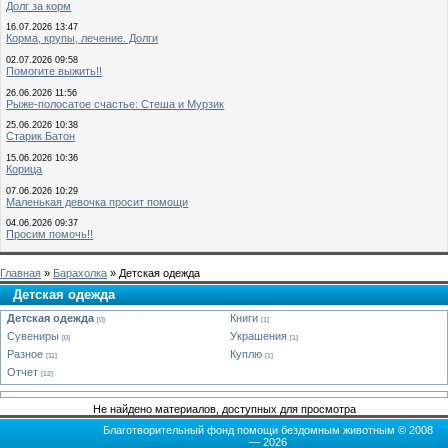
Долг за корм
16.07.2026 13:47
Корма, крупы, лечение. Долги
02.07.2026 09:58
Помогите выжить!!
26.06.2026 11:56
Рыже-полосатое счастье: Стеша и Мурзик
25.06.2026 10:38
Старик Батон
15.06.2026 10:36
Корица
07.06.2026 10:29
Маленькая девочка просит помощи
04.06.2026 09:37
Просим помочь!!
Главная
»
Барахолка
» Детская одежда
Детская одежда
Детская одежда
Книги
[0]
[1]
Сувениры
Украшения
[0]
[1]
Разное
Куплю
[11]
[1]
Отчет
[12]
Не найдено материалов, доступных для просмотра
Благотворительный фонд помощи бездомным животным © 2008
— 2026