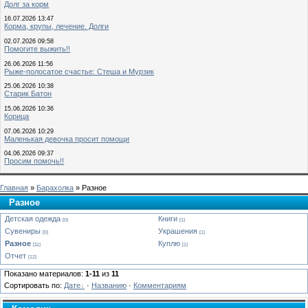
Долг за корм
16.07.2026 13:47
Корма, крупы, лечение. Долги
02.07.2026 09:58
Помогите выжить!!
26.06.2026 11:56
Рыже-полосатое счастье: Стеша и Мурзик
25.06.2026 10:38
Старик Батон
15.06.2026 10:36
Корица
07.06.2026 10:29
Маленькая девочка просит помощи
04.06.2026 09:37
Просим помочь!!
Главная
»
Барахолка
» Разное
Разное
Детская одежда
Книги
[0]
[1]
Сувениры
Украшения
[0]
[1]
Разное
Куплю
[11]
[1]
Отчет
[12]
Показано материалов:
1-11
из
11
Сортировать по:
Дате
·
Названию
·
Комментариям