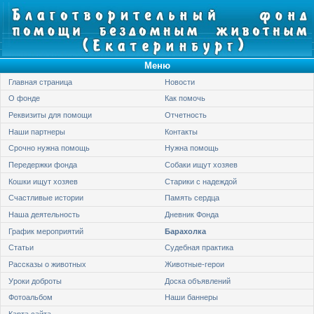
Меню
Главная страница
Новости
О фонде
Как помочь
Реквизиты для помощи
Отчетность
Наши партнеры
Контакты
Срочно нужна помощь
Нужна помощь
Передержки фонда
Собаки ищут хозяев
Кошки ищут хозяев
Старики с надеждой
Счастливые истории
Память сердца
Наша деятельность
Дневник Фонда
График мероприятий
Барахолка
Статьи
Судебная практика
Рассказы о животных
Животные-герои
Уроки доброты
Доска объявлений
Фотоальбом
Наши баннеры
Карта сайта