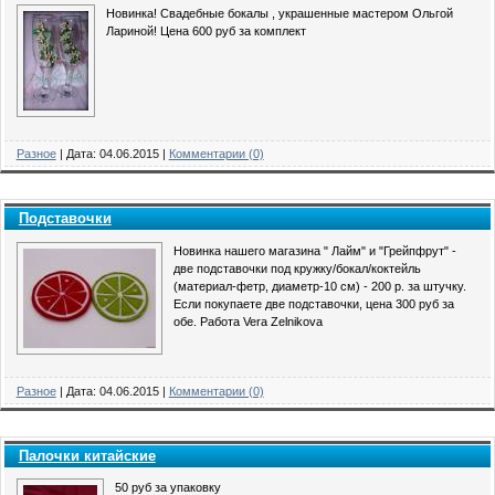
Новинка! Свадебные бокалы , украшенные мастером Ольгой
Лариной! Цена 600 руб за комплект
Разное
|
Дата:
04.06.2015
|
Комментарии (0)
Подставочки
Новинка нашего магазина " Лайм" и "Грейпфрут" -
две подставочки под кружку/бокал/коктейль
(материал-фетр, диаметр-10 см) - 200 р. за штучку.
Если покупаете две подставочки, цена 300 руб за
обе. Работа Vera Zelnikova
Разное
|
Дата:
04.06.2015
|
Комментарии (0)
Палочки китайские
50 руб за упаковку