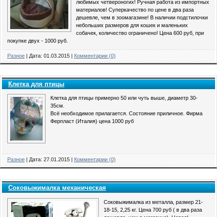
любимых четвероногих! Ручная работа из импортных
материалов! Суперкачество по цене в два раза
дешевле, чем в зоомагазине! В наличии подстилочки
небольших размеров для кошек и маленьких
собачек, количество ограничено! Цена 600 руб, при
покупке двух - 1000 руб.
Разное
|
Дата:
01.03.2015
|
Комментарии (0)
Клетка для птицы
Клетка для птицы примерно 50 или чуть выше, диаметр 30-
35см.
Всё необходимое прилагается. Состояние приличное. Фирма
Ферпласт (Италия) цена 1000 руб
Разное
|
Дата:
27.01.2015
|
Комментарии (0)
Соковыжималка механическая
Соковыжималка из металла, размер 21-
18-15, 2,25 кг. Цена 700 руб ( в два раза