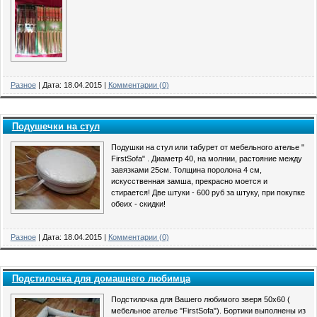
Разное
|
Дата:
18.04.2015
|
Комментарии (0)
Подушечки на стул
Подушки на стул или табурет от мебельного ателье "
FirstSofa" . Диаметр 40, на молнии, растояние между
завязками 25см. Толщина поролона 4 см,
искусственная замша, прекрасно моется и
стирается! Две штуки - 600 руб за штуку, при покупке
обеих - скидки!
Разное
|
Дата:
18.04.2015
|
Комментарии (0)
Подстилочка для домашнего любимца
Подстилочка для Вашего любимого зверя 50х60 (
мебельное ателье "FirstSofa"). Бортики выполнены из