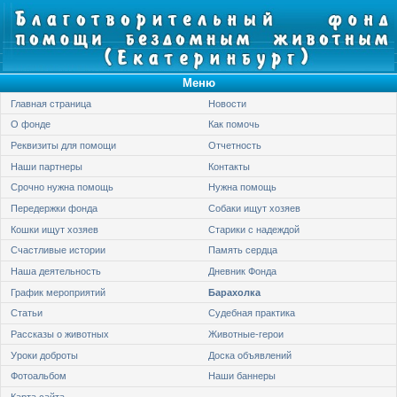
Меню
Главная страница
Новости
О фонде
Как помочь
Реквизиты для помощи
Отчетность
Наши партнеры
Контакты
Срочно нужна помощь
Нужна помощь
Передержки фонда
Собаки ищут хозяев
Кошки ищут хозяев
Старики с надеждой
Счастливые истории
Память сердца
Наша деятельность
Дневник Фонда
График мероприятий
Барахолка
Статьи
Судебная практика
Рассказы о животных
Животные-герои
Уроки доброты
Доска объявлений
Фотоальбом
Наши баннеры
Карта сайта