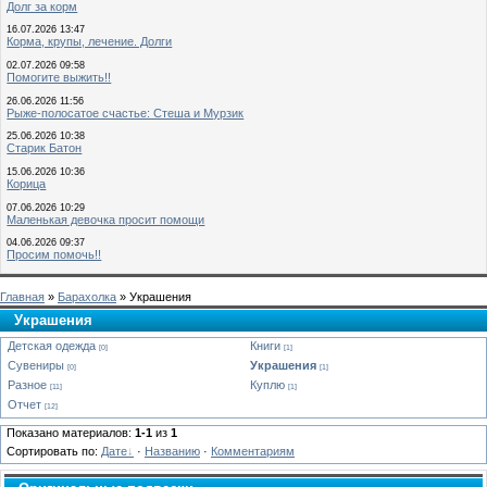
Долг за корм
16.07.2026 13:47
Корма, крупы, лечение. Долги
02.07.2026 09:58
Помогите выжить!!
26.06.2026 11:56
Рыже-полосатое счастье: Стеша и Мурзик
25.06.2026 10:38
Старик Батон
15.06.2026 10:36
Корица
07.06.2026 10:29
Маленькая девочка просит помощи
04.06.2026 09:37
Просим помочь!!
Главная
»
Барахолка
» Украшения
Украшения
Детская одежда
Книги
[0]
[1]
Сувениры
Украшения
[0]
[1]
Разное
Куплю
[11]
[1]
Отчет
[12]
Показано материалов:
1-1
из
1
Сортировать по:
Дате
·
Названию
·
Комментариям