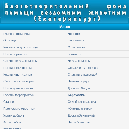
Меню
Главная страница
Новости
О фонде
Как помочь
Реквизиты для помощи
Отчетность
Наши партнеры
Контакты
Срочно нужна помощь
Нужна помощь
Передержки фонда
Собаки ищут хозяев
Кошки ищут хозяев
Старики с надеждой
Счастливые истории
Память сердца
Наша деятельность
Дневник Фонда
График мероприятий
Барахолка
Статьи
Судебная практика
Рассказы о животных
Животные-герои
Уроки доброты
Доска объявлений
Фотоальбом
Наши баннеры
Карта сайта