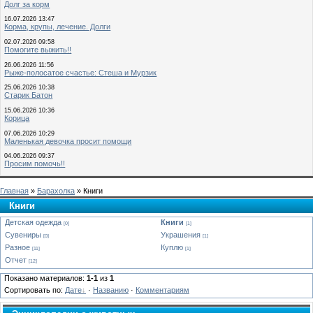
Долг за корм
16.07.2026 13:47
Корма, крупы, лечение. Долги
02.07.2026 09:58
Помогите выжить!!
26.06.2026 11:56
Рыже-полосатое счастье: Стеша и Мурзик
25.06.2026 10:38
Старик Батон
15.06.2026 10:36
Корица
07.06.2026 10:29
Маленькая девочка просит помощи
04.06.2026 09:37
Просим помочь!!
Главная
»
Барахолка
» Книги
Книги
Детская одежда
Книги
[0]
[1]
Сувениры
Украшения
[0]
[1]
Разное
Куплю
[11]
[1]
Отчет
[12]
Показано материалов:
1-1
из
1
Сортировать по:
Дате
·
Названию
·
Комментариям