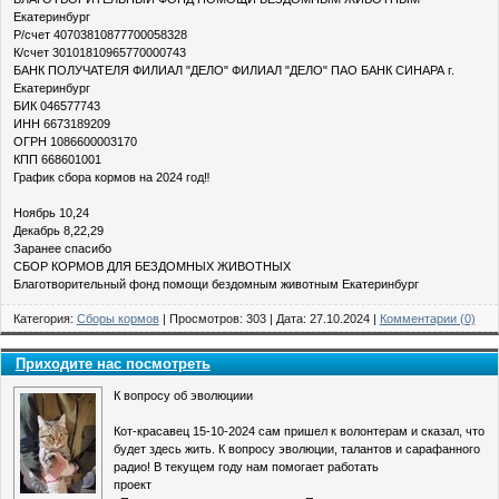
Екатеринбург
Р/счет 40703810877700058328
К/счет 30101810965770000743
БАНК ПОЛУЧАТЕЛЯ ФИЛИАЛ "ДЕЛО" ФИЛИАЛ "ДЕЛО" ПАО БАНК СИНАРА г.
Екатеринбург
БИК 046577743
ИНН 6673189209
ОГРН 1086600003170
КПП 668601001
График сбора кормов на 2024 год‼
Ноябрь 10,24
Декабрь 8,22,29
Заранее спасибо
СБОР КОРМОВ ДЛЯ БЕЗДОМНЫХ ЖИВОТНЫХ
Благотворительный фонд помощи бездомным животным Екатеринбург
Категория:
Сборы кормов
| Просмотров: 303 | Дата:
27.10.2024
|
Комментарии (0)
Приходите нас посмотреть
К вопросу об эволюциии
Кот-красавец 15-10-2024 сам пришел к волонтерам и сказал, что
будет здесь жить. К вопросу эволюции, талантов и сарафанного
радио! В текущем году нам помогает работать
проект