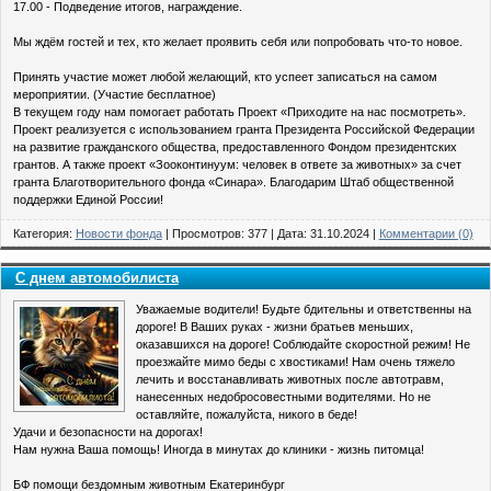
17.00 - Подведение итогов, награждение.
Мы ждём гостей и тех, кто желает проявить себя или попробовать что-то новое.
Принять участие может любой желающий, кто успеет записаться на самом
мероприятии. (Участие бесплатное)
В текущем году нам помогает работать Проект «Приходите на нас посмотреть».
Проект реализуется с использованием гранта Президента Российской Федерации
на развитие гражданского общества, предоставленного Фондом президентских
грантов. А также проект «Зооконтинуум: человек в ответе за животных» за счет
гранта Благотворительного фонда «Синара». Благодарим Штаб общественной
поддержки Единой России!
Категория:
Новости фонда
| Просмотров: 377 | Дата:
31.10.2024
|
Комментарии (0)
С днем автомобилиста
Уважаемые водители! Будьте бдительны и ответственны на
дороге! В Ваших руках - жизни братьев меньших,
оказавшихся на дороге! Соблюдайте скоростной режим! Не
проезжайте мимо беды с хвостиками! Нам очень тяжело
лечить и восстанавливать животных после автотравм,
нанесенных недобросовестными водителями. Но не
оставляйте, пожалуйста, никого в беде!
Удачи и безопасности на дорогах!
Нам нужна Ваша помощь! Иногда в минутах до клиники - жизнь питомца!
БФ помощи бездомным животным Екатеринбург