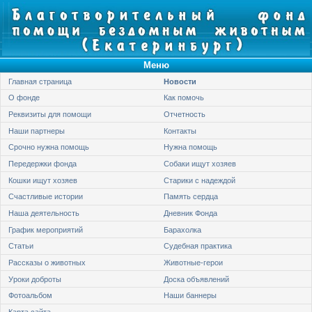
Меню
Главная страница
Новости
О фонде
Как помочь
Реквизиты для помощи
Отчетность
Наши партнеры
Контакты
Срочно нужна помощь
Нужна помощь
Передержки фонда
Собаки ищут хозяев
Кошки ищут хозяев
Старики с надеждой
Счастливые истории
Память сердца
Наша деятельность
Дневник Фонда
График мероприятий
Барахолка
Статьи
Судебная практика
Рассказы о животных
Животные-герои
Уроки доброты
Доска объявлений
Фотоальбом
Наши баннеры
Карта сайта