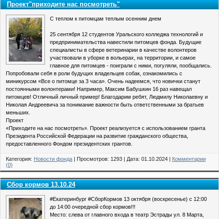
Проект"приходите нас посмотреть"
С теплом к питомцам теплым осенним днем
25 сентября 12 студентов Уральского колледжа технологий и
предпринимательства навестили питомцев фонда. Будущие
специалисты в сфере ветеринарии в качестве волонтеров
участвовали в уборке в вольерах, на территории, и самое
главное для питомцев - поиграли с ними, погуляли, пообщались.
Попробовали себя в роли будущих владельцев собак, ознакомились с
миникурсом «Все о питомце за 3 часа». Очень надеемся, что новички станут
постоянными волонтерами! Например, Максим Бабушкин 16 раз навещал
питомцев! Отличный личный пример! Благодарим ребят, Людмилу Николаевну и
Николая Андреевича за понимание важности быть ответственными за братьев
меньших.
Проект
«Приходите на нас посмотреть». Проект реализуется с использованием гранта
Президента Российской Федерации на развитие гражданского общества,
предоставленного Фондом президентских грантов.
Категория:
Новости фонда
| Просмотров: 1293 | Дата:
01.10.2024
|
Комментарии
(0)
Сбор кормов 13.10.24
#Екатеринбург #СборКормов 13 октября (воскресенье) с 12:00
до 14:00 очередной сбор кормов!!!
Место: слева от главного входа в театр Эстрады ул. 8 Марта,