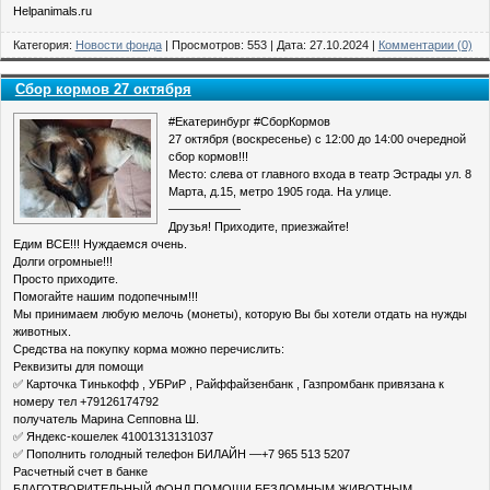
Helpanimals.ru
Категория:
Новости фонда
| Просмотров: 553 | Дата:
27.10.2024
|
Комментарии (0)
Сбор кормов 27 октября
#Екатеринбург #СборКормов
27 октября (воскресенье) с 12:00 до 14:00 очередной
сбор кормов!!!
Место: слева от главного входа в театр Эстрады ул. 8
Марта, д.15, метро 1905 года. На улице.
——————
Друзья! Приходите, приезжайте!
Едим ВСЕ!!! Нуждаемся очень.
Долги огромные!!!
Просто приходите.
Помогайте нашим подопечным!!!
Мы принимаем любую мелочь (монеты), которую Вы бы хотели отдать на нужды
животных.
Средства на покупку корма можно перечислить:
Реквизиты для помощи
✅ Карточка Тинькофф , УБРиР , Райффайзенбанк , Газпромбанк привязана к
номеру тел +79126174792
получатель Марина Сепповна Ш.
✅ Яндекс-кошелек 41001313131037
✅ Пополнить голодный телефон БИЛАЙН —+7 965 513 5207
Расчетный счет в банке
БЛАГОТВОРИТЕЛЬНЫЙ ФОНД ПОМОЩИ БЕЗДОМНЫМ ЖИВОТНЫМ