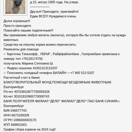
д.15, метро 1905 года. На улице.
——————
Друзья! Приходите, приезжайте!
Едим ВСЕ!!! Нуждаемся очень.
Долги огромные!!!
Просто приходите.
Помогайте нашим подопечным!!!
Мы принимаем любую мелочь (монеты), которую Вы бы хотели отдать на нужды
животных.
Средства на покупку корма можно перечислить:
Реквизиты для помощи
✅ Карточка Тинькофф , УБРиР , Райффайзенбанк , Газпромбанк привязана к
номеру тел +79126174792
получатель Марина Сепповна Ш.
✅ Яндекс-кошелек 41001313131037
✅ Пополнить голодный телефон БИЛАЙН —+7 965 513 5207
Расчетный счет в банке
БЛАГОТВОРИТЕЛЬНЫЙ ФОНД ПОМОЩИ БЕЗДОМНЫМ ЖИВОТНЫМ
Екатеринбург
Р/счет 40703810877700058328
К/счет 30101810965770000743
БАНК ПОЛУЧАТЕЛЯ ФИЛИАЛ "ДЕЛО" ФИЛИАЛ "ДЕЛО" ПАО БАНК СИНАРА г.
Екатеринбург
БИК 046577743
ИНН 6673189209
ОГРН 1086600003170
КПП 668601001
График сбора кормов на 2024 год‼