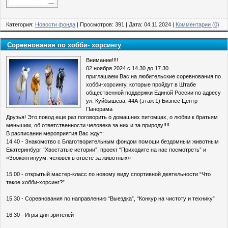
Категория:
Новости фонда
| Просмотров: 391 | Дата:
04.11.2024
|
Комментарии (0)
Соревнования по хобби- хорсингу
Внимание!!!!
02 ноября 2024 с 14.30 до 17.30
приглашаем Вас на любительские соревнования по
хобби-хорсингу, которые пройдут в Штабе
общественной поддержки Единой России по адресу
ул. Куйбышева, 44А (этаж 1) Бизнес Центр
Панорама
Друзья! Это повод еще раз поговорить о домашних питомцах, о любви к братьям
меньшим, об ответственности человека за них и за природу!!!!
В расписании мероприятия Вас ждут:
14.40 - Знакомство с Благотворительным фондом помощи бездомным животным
Екатеринбург “Хвостатые истории”, проект “Приходите на нас посмотреть” и
«Зооконтинуум: человек в ответе за животных»
15.00 - открытый мастер-класс по новому виду спортивной деятельности “Что
такое хобби-хорсинг?”
15.30 - Соревнования по направлению “Выездка”, “Конкур на чистоту и технику”
16.30 - Игры для зрителей