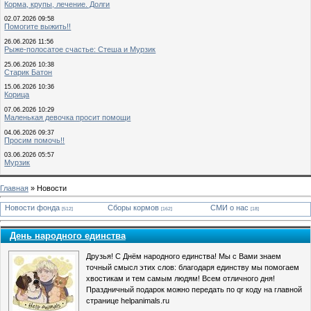
Корма, крупы, лечение. Долги
02.07.2026 09:58
Помогите выжить!!
26.06.2026 11:56
Рыже-полосатое счастье: Стеша и Мурзик
25.06.2026 10:38
Старик Батон
15.06.2026 10:36
Корица
07.06.2026 10:29
Маленькая девочка просит помощи
04.06.2026 09:37
Просим помочь!!
03.06.2026 05:57
Мурзик
Главная
»
Новости
Новости фонда
Сборы кормов
СМИ о нас
[512]
[162]
[18]
День народного единства
Друзья! С Днём народного единства! Мы с Вами знаем
точный смысл этих слов: благодаря единству мы помогаем
хвостикам и тем самым людям! Всем отличного дня!
Праздничный подарок можно передать по qr коду на главной
странице helpanimals.ru