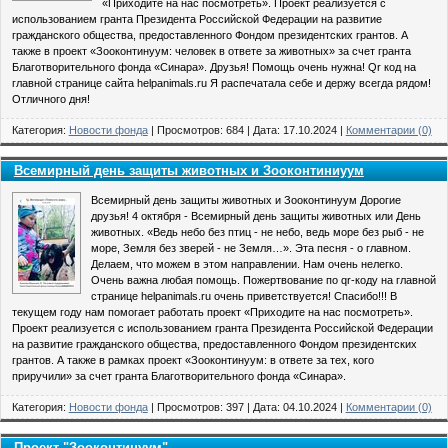
«Приходите на нас посмотреть». Проект реализуется с
использованием гранта Президента Российской Федерации на развитие
гражданского общества, предоставленного Фондом президентских грантов. А
также в проект «Зооконтинуум: человек в ответе за животных» за счет гранта
Благотворительного фонда «Синара». Друзья! Помощь очень нужна! Qr код на
главной странице сайта helpanimals.ru Я распечатала себе и держу всегда рядом!
Отличного дня!
Категория:
Новости фонда
| Просмотров: 684 | Дата:
17.10.2024
|
Комментарии (0)
Всемирный день защиты животных и Зооконтиниуум
Всемирный день защиты животных и Зооконтинуум Дорогие
друзья! 4 октября - Всемирный день защиты животных или День
животных. «Ведь небо без птиц - не небо, ведь море без рыб - не
море, Земля без зверей - не Земля…». Эта песня - о главном.
Делаем, что можем в этом направлении. Нам очень нелегко.
Очень важна любая помощь. Пожертвование по qr-коду на главной
странице helpanimals.ru очень приветствуется! Спасибо!!! В
текущем году нам помогает работать проект «Приходите на нас посмотреть».
Проект реализуется с использованием гранта Президента Российской Федерации
на развитие гражданского общества, предоставленного Фондом президентских
грантов. А также в рамках проект «Зооконтинуум: в ответе за тех, кого
приручили» за счет гранта Благотворительного фонда «Синара».
Категория:
Новости фонда
| Просмотров: 397 | Дата:
04.10.2024
|
Комментарии (0)
Проект "Зооконтинуум"