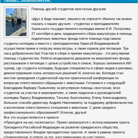
Помощь друзей-студентов хвостатым друзьям
«Друг в беде поможет, лишнего не спросит!» Именно так можно
сказать о наших друзьях - студентах и преподавателях
Уральского государственного колледжа имени И.И. Ползунова.
27 сентября в день традиционного сбора макулатуры в помощь
подопечных животных фонда плечо помощи подставили
студенты колледжа и вместе с преподавателем Ларисой Владимировной
осуществили прием и погрузку макулатуры, а также кормов для питомцев. Три
часа добровольчества! Участие в сборе и приеме макулатуры - это регулярная
помощь студенчества. Ребята неоднократно дежурили на мероприятиях фонда,
рассказывали о питомцах с целью устройства в семью. Хорошо запомнился ИИ-
турнир, где студенты колледжа, будущие специалисты в сфере медиа и рекламы,
демонстрировали очень интересные решения! И, конечно же, Колледж стал
местом проведения студенческой научно-практической конференции по
вопросам ответственного обращения с животными. Готовимся к следующей!
Благодарим Варвару Пыжьянову за регулярную помощь хвостатым, всех
студентов за участие в мероприятиях, а также педагогов и руководителей
колледжа Ларису Владимировну, Татьяну Анатольевну, Елену Александровну,
большое спасибо директору Андрею Николаевичу за поддержку добровольчества
и воспитание ответственного отношения к животным. С днем среднего
профессионального образования!!! Успехов, друзья!
Все это осуществляется в проекте
«Приходите на нас посмотреть». Проект реализуется с использованием гранта
Президента Российской Федерации на развитие гражданского общества,
предоставленного Фондом президентских грантов. А также в рамках проекта
«Зооконтинуум: в ответе за тех, кого приручили» за счет гранта